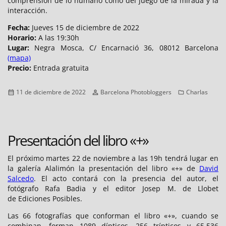
comprensión de lo humano como del juego de la mirada y la
interacción.
Fecha:
Jueves 15 de diciembre de 2022
Horario:
A las 19:30h
Lugar:
Negra Mosca, C/ Encarnació 36, 08012 Barcelona
(mapa)
Precio:
Entrada gratuita
Publicado
Autor
Categorías
11 de diciembre de 2022
Barcelona Photobloggers
Charlas
el
Presentación del libro «+»
El próximo martes 22 de noviembre a las 19h tendrá lugar en
la galería Alalimón la presentación del libro «+» de
David
Salcedo
. El acto contará con la presencia del autor, el
fotógrafo Rafa Badia y el editor Josep M. de Llobet
de Ediciones Posibles.
Las 66 fotografías que conforman el libro «+», cuando se
combinan, forman 1089 dípticos, 256 trípticos y 65.536