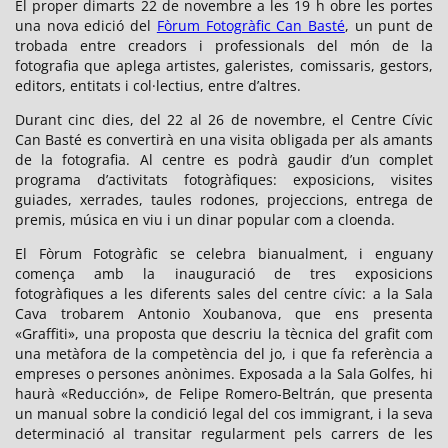
El proper dimarts 22 de novembre a les 19 h obre les portes
una nova edició del
Fòrum Fotogràfic Can Basté
, un punt de
trobada entre creadors i professionals del món de la
fotografia que aplega artistes, galeristes, comissaris, gestors,
editors, entitats i col·lectius, entre d’altres.
Durant cinc dies, del 22 al 26 de novembre, el Centre Cívic
Can Basté es convertirà en una visita obligada per als amants
de la fotografia. Al centre es podrà gaudir d’un complet
programa d’activitats fotogràfiques: exposicions, visites
guiades, xerrades, taules rodones, projeccions, entrega de
premis, música en viu i un dinar popular com a cloenda.
El Fòrum Fotogràfic se celebra bianualment, i enguany
comença amb la inauguració de tres exposicions
fotogràfiques a les diferents sales del centre cívic: a la Sala
Cava trobarem Antonio Xoubanova, que ens presenta
«Graffiti», una proposta que descriu la tècnica del grafit com
una metàfora de la competència del jo, i que fa referència a
empreses o persones anònimes. Exposada a la Sala Golfes, hi
haurà «Reducción», de Felipe Romero-Beltrán, que presenta
un manual sobre la condició legal del cos immigrant, i la seva
determinació al transitar regularment pels carrers de les