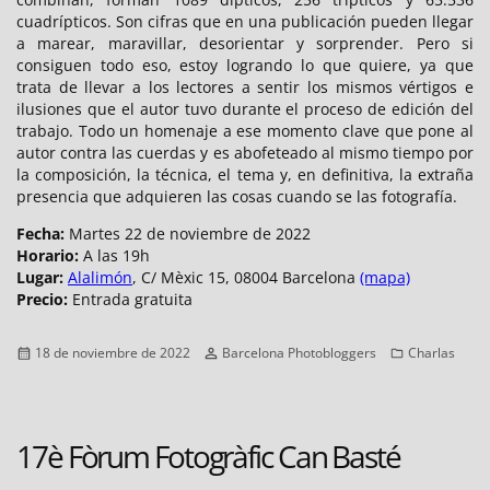
cuadrípticos. Son cifras que en una publicación pueden llegar
a marear, maravillar, desorientar y sorprender. Pero si
consiguen todo eso, estoy logrando lo que quiere, ya que
trata de llevar a los lectores a sentir los mismos vértigos e
ilusiones que el autor tuvo durante el proceso de edición del
trabajo. Todo un homenaje a ese momento clave que pone al
autor contra las cuerdas y es abofeteado al mismo tiempo por
la composición, la técnica, el tema y, en definitiva, la extraña
presencia que adquieren las cosas cuando se las fotografía.
Fecha:
Martes 22 de noviembre de 2022
Horario:
A las 19h
Lugar:
Alalimón
, C/ Mèxic 15, 08004 Barcelona
(mapa)
Precio:
Entrada gratuita
Publicado
Autor
Categorías
18 de noviembre de 2022
Barcelona Photobloggers
Charlas
el
17è Fòrum Fotogràfic Can Basté