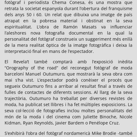
fotògraf i periodista Chema Conesa, és una mostra que
retrata la societat espanyola durant l’obertura del franquisme
dels anys 50 i 60. Un relat que dibuixa una imatge de país
atrapat en la pobresa material i obstinat en la seva
espiritualitat. L’obra de Ramón Masats va influenciar
l’aleshores nova fotografia documental en la qual la
personalitat del fotògraf construeix un suggeriment més enllà
de la mera realitat òptica de la imatge fotogràfica i deixa la
interpretació final en mans de l’espectador.
El Revela’t també comptarà amb l’exposició inèdita
“Orography of the road” del reconegut fotògraf de moda
barceloní Manuel Outumuro, que mostrarà la seva obra com
mai s’ha vist. L’espectador podrà conèixer el procés que
segueix Outumuro fins a arribar al resultat final a través de
fulles de contactes de diferents sessions. Al llarg de la seva
trajectòria, Outumuro ha treballat per diverses revistes de
moda, ha publicat set llibres i ha fet múltiples exposicions. La
seva col·lecció de fotografies inclou moltes personalitats del
món de la moda i del cinema com Juliette Binoche, Nicole
Kidman, Ryan Reynolds, Javier Bardem o Penélope Cruz.
S’exhibirà l’obra del fotògraf nordamericà Mike Brodie -també