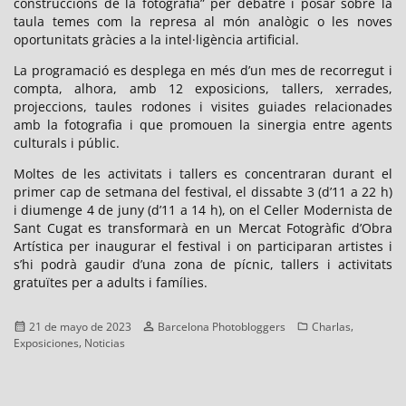
construccions de la fotografia” per debatre i posar sobre la
taula temes com la represa al món analògic o les noves
oportunitats gràcies a la intel·ligència artificial.
La programació es desplega en més d’un mes de recorregut i
compta, alhora, amb 12 exposicions, tallers, xerrades,
projeccions, taules rodones i visites guiades relacionades
amb la fotografia i que promouen la sinergia entre agents
culturals i públic.
Moltes de les activitats i tallers es concentraran durant el
primer cap de setmana del festival, el dissabte 3 (d’11 a 22 h)
i diumenge 4 de juny (d’11 a 14 h), on el Celler Modernista de
Sant Cugat es transformarà en un Mercat Fotogràfic d’Obra
Artística per inaugurar el festival i on participaran artistes i
s’hi podrà gaudir d’una zona de pícnic, tallers i activitats
gratuïtes per a adults i famílies.
Publicado
Autor
Categorías
,
21 de mayo de 2023
Barcelona Photobloggers
Charlas
el
,
Exposiciones
Noticias