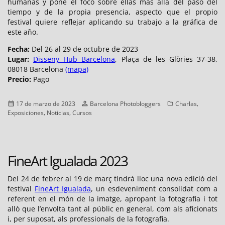
humanas y pone el foco sobre ellas más allá del paso del
tiempo y de la propia presencia, aspecto que el propio
festival quiere reflejar aplicando su trabajo a la gráfica de
este año.
Fecha:
Del 26 al 29 de octubre de 2023
Lugar:
Disseny Hub Barcelona
, Plaça de les Glòries 37-38,
08018 Barcelona
(mapa)
Precio:
Pago
Publicado
Autor
Categorías
,
17 de marzo de 2023
Barcelona Photobloggers
Charlas
el
,
,
Exposiciones
Noticias
Cursos
FineArt Igualada 2023
Del 24 de febrer al 19 de març tindrà lloc una nova edició del
festival
FineArt Igualada
, un esdeveniment consolidat com a
referent en el món de la imatge, apropant la fotografia i tot
allò que l’envolta tant al públic en general, com als aficionats
i, per suposat, als professionals de la fotografia.