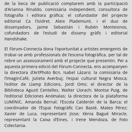
de la beca de publicació comptarem amb la participació
d’Arianna Rinaldo, comissària independent, consultora de
fotografia i editora gràfica; el cofundador del projecte
editorial Ca l’Isidret, Aleix Plademunt, i el duo de
dissenyadors, Jaime Sebastián i Rubén Montesinos,
cofundadors de l’estudi de disseny gràfic i editorial
Handshake.
El Fòrum-Connecta dona l’oportunitat a artistes emergents de
trobar-se amb professionals de l’escena fotogràfica, per tal de
rebre un assessorament amb el projecte que presentin. Per a
aquesta primera edició del Fòrum-Connecta, ens acompanyen
la directora d’ArtPhoto Bcn, Isabel Lázaro; la comissària de
l’ImaginCafé, Julieta Averbuj; l’espai cultural Negra Mosca;
l’editor de Llamp Edicions, Jordi Oms; el director de la
Biblioteca Agustí Centelles, Walter Llorach; Montse Puig, de
l’editorial Ediciones Anómalas; la directora de la plataforma
LUMÍNIC, Amanda Bernal; l’Escola Calderón de la Barca; el
coordinador de l’Espai Fotogràfic Can Basté, Mateo Pérez;
Xavier de Luca, representant Jisse; Xènia Bagué Miracle,
representant la Caixa d’Eines, i Irene Mendoza, de Foto
Colectania.