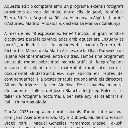
Aquesta edició comptarà amb un programa extens i fotògrafs
provinents d’arreu del món, entre ells de Japó, República
Txeca, Sibèria, Argentina, Rússia, Alemanya o Algèria, i també
d’Astúries, Madrid, Andalusia, Castella-La Manxa i Catalunya.
A més de les 48 exposicions, FineArt inclou un gran nombre
d’activitats paral·leles vinculades amb aquest art. Enguany es
podrà gaudir de les visites guiades del Joaquín Tornero, del
Richard Le Manz, de la Marta Areces, de la Olyia Dubovik o de
la Jana Ašenbrennerová, entre d’altres. També s’ha programat
una taula rodona sobre intel·ligència artificial i fotografia; una
xerrada al voltant de la maternitat rural; així com el
documental «Indestructibles», que aborda els reptes del
continent africà, i la posterior taula rodona amb els directors,
Alfons Rodríguez i Xavier Aldekoa. De la mateixa manera,
s’inclouen els tallers del Josep Blanch, del Josep Balcells i el
taller de fotografia nocturna. I, per setè any, es celebrarà el
Ral·li FineArt Igualada.
FineArt 2023 compta amb professionals d’àmbit internacional
com Jana Ašenbrennerová, Olyia Dubovik, Guillermo Franco,
Diego Petrilli, Miquel Gonzalez, Yamamoto Masao, Takushi