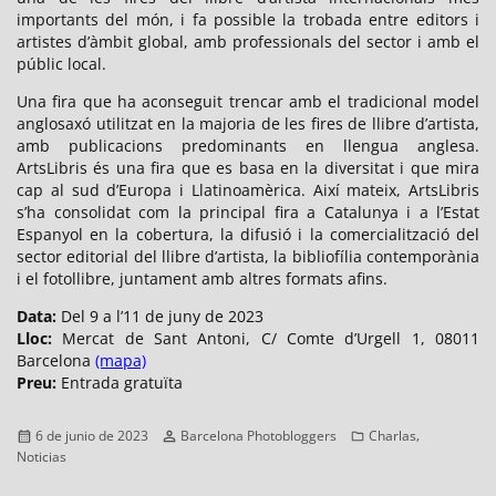
importants del món, i fa possible la trobada entre editors i
artistes d’àmbit global, amb professionals del sector i amb el
públic local.
Una fira que ha aconseguit trencar amb el tradicional model
anglosaxó utilitzat en la majoria de les fires de llibre d’artista,
amb publicacions predominants en llengua anglesa.
ArtsLibris és una fira que es basa en la diversitat i que mira
cap al sud d’Europa i Llatinoamèrica. Així mateix, ArtsLibris
s’ha consolidat com la principal fira a Catalunya i a l’Estat
Espanyol en la cobertura, la difusió i la comercialització del
sector editorial del llibre d’artista, la bibliofília contemporània
i el fotollibre, juntament amb altres formats afins.
Data:
Del 9 a l’11 de juny de 2023
Lloc:
Mercat de Sant Antoni, C/ Comte d’Urgell 1, 08011
Barcelona
(mapa)
Preu:
Entrada gratuïta
Publicado
Autor
Categorías
,
6 de junio de 2023
Barcelona Photobloggers
Charlas
el
Noticias