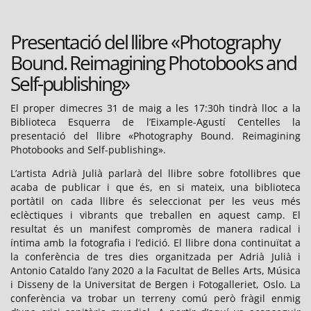
Presentació del llibre «Photography
Bound. Reimagining Photobooks and
Self-publishing»
El proper dimecres 31 de maig a les 17:30h tindrà lloc a la
Biblioteca Esquerra de l’Eixample-Agustí Centelles la
presentació del llibre «Photography Bound. Reimagining
Photobooks and Self-publishing».
L’artista Adrià Julià parlarà del llibre sobre fotollibres que
acaba de publicar i que és, en si mateix, una biblioteca
portàtil on cada llibre és seleccionat per les veus més
eclèctiques i vibrants que treballen en aquest camp. El
resultat és un manifest compromès de manera radical i
íntima amb la fotografia i l’edició. El llibre dona continuïtat a
la conferència de tres dies organitzada per Adrià Julià i
Antonio Cataldo l’any 2020 a la Facultat de Belles Arts, Música
i Disseny de la Universitat de Bergen i Fotogalleriet, Oslo. La
conferència va trobar un terreny comú però fràgil enmig