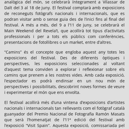
analògica del món, se celebrarà íntegrament a Vilassar de
Dalt del 3 al 18 de juny. El festival comptarà amb exposicions
de reconeguts fotògrafs nacionals i internacionals, que es
podran visitar amb o sense guia des de l’inici fins al final del
festival. A més a més, del 9 a l’11 de juny, se celebrarà el
Main Weekend del Revela’t, que acollirà tot tipus d’activitats
professionals i per a tots els públics com conferències,
presentacions de fotollibres o un market, entre d’altres.
“Camins” és el concepte que engloba aquest any totes les
exposicions del festival. Des de diferents òptiques i
perspectives, les exposicions seleccionades al voltant
d’aquest tema conviden a explorar i reflexionar sobre els
camins que prenem a les nostres vides. Amb cada exposició,
l’espectador es podrà endinsar en un nou món de
perspectives i possibilitats, descobrint noves formes de veure
i experimentar el món que ens envolta.
El festival acollirà més d’una vintena d’exposicions d’artistes
nacionals i internacionals tan rellevants com el fotògraf català
guanyador del Premio Nacional de Fotografia Ramón Masats
que serà l’homenatjat de l’11ª edició del festival amb
l’exposició “Visit Spain”. Aquesta exposició, comissariada pel