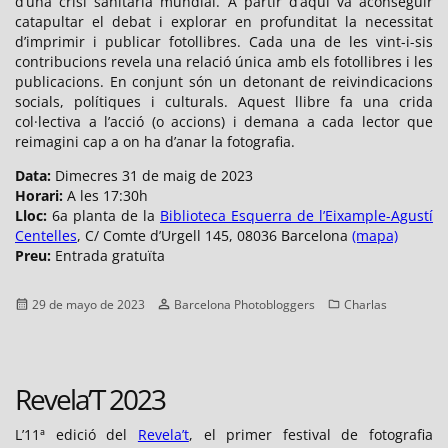
d’una crisi sanitària mundial. A partir d’aquí va aconseguir
catapultar el debat i explorar en profunditat la necessitat
d’imprimir i publicar fotollibres. Cada una de les vint-i-sis
contribucions revela una relació única amb els fotollibres i les
publicacions. En conjunt són un detonant de reivindicacions
socials, polítiques i culturals. Aquest llibre fa una crida
col·lectiva a l’acció (o accions) i demana a cada lector que
reimagini cap a on ha d’anar la fotografia.
Data:
Dimecres 31 de maig de 2023
Horari:
A les 17:30h
Lloc:
6a planta de la
Biblioteca Esquerra de l’Eixample-Agustí
Centelles
, C/ Comte d’Urgell 145, 08036 Barcelona
(mapa)
Preu:
Entrada gratuïta
Publicado
Autor
Categorías
29 de mayo de 2023
Barcelona Photobloggers
Charlas
el
Revela’T 2023
L’11ª edició del
Revela’t
, el primer festival de fotografia