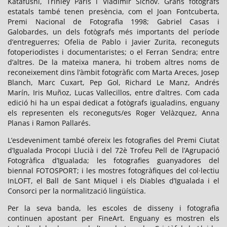
Katafushi, Trinley Paris i Vladimir Sichov. Grans fotògrafs
estatals també tenen presència, com el Joan Fontcuberta,
Premi Nacional de Fotografia 1998; Gabriel Casas i
Galobardes, un dels fotògrafs més importants del període
d’entreguerres; Ofelia de Pablo i Javier Zurita, reconeguts
fotoperiodistes i documentaristes; o el Ferran Sendra; entre
d’altres. De la mateixa manera, hi trobem altres noms de
reconeixement dins l’àmbit fotogràfic com Marta Areces, Josep
Blanch, Marc Cuxart, Pep Gol, Richard Le Manz, Andrés
Marín, Iris Muñoz, Lucas Vallecillos, entre d’altres. Com cada
edició hi ha un espai dedicat a fotògrafs igualadins, enguany
els representen els reconeguts/es Roger Velàzquez, Anna
Planas i Ramon Pallarés.
L’esdeveniment també ofereix les fotografies del Premi Ciutat
d’Igualada Procopi Llucià i del 72è Trofeu Pell de l’Agrupació
Fotogràfica d’Igualada; les fotografies guanyadores del
biennal FOTOSPORT; i les mostres fotogràfiques del col·lectiu
InLOFT, el Ball de Sant Miquel i els Diables d’Igualada i el
Consorci per la normalització lingüística.
Per la seva banda, les escoles de disseny i fotografia
continuen apostant per FineArt. Enguany es mostren els