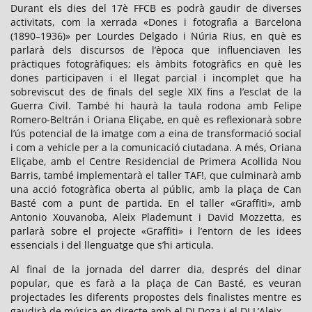
Durant els dies del 17è FFCB es podrà gaudir de diverses
activitats, com la xerrada «Dones i fotografia a Barcelona
(1890–1936)» per Lourdes Delgado i Núria Rius, en què es
parlarà dels discursos de l’època que influenciaven les
pràctiques fotogràfiques; els àmbits fotogràfics en què les
dones participaven i el llegat parcial i incomplet que ha
sobreviscut des de finals del segle XIX fins a l’esclat de la
Guerra Civil. També hi haurà la taula rodona amb Felipe
Romero-Beltrán i Oriana Eliçabe, en què es reflexionarà sobre
l’ús potencial de la imatge com a eina de transformació social
i com a vehicle per a la comunicació ciutadana. A més, Oriana
Eliçabe, amb el Centre Residencial de Primera Acollida Nou
Barris, també implementarà el taller TAF!, que culminarà amb
una acció fotogràfica oberta al públic, amb la plaça de Can
Basté com a punt de partida. En el taller «Graffiti», amb
Antonio Xouvanoba, Aleix Plademunt i David Mozzetta, es
parlarà sobre el projecte «Graffiti» i l’entorn de les idees
essencials i del llenguatge que s’hi articula.
Al final de la jornada del darrer dia, després del dinar
popular, que es farà a la plaça de Can Basté, es veuran
projectades les diferents propostes dels finalistes mentre es
gaudirà de música en directe amb el DJ Doza i el DJ L’Aleix.