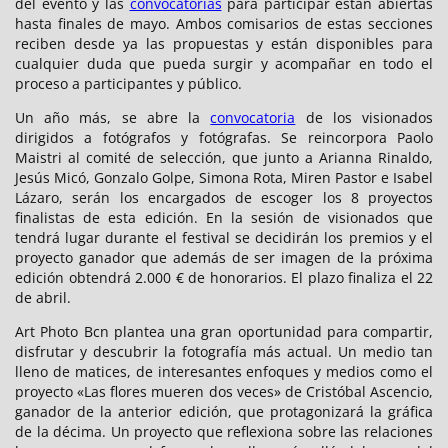
del evento y las
convocatorias
para participar están abiertas
hasta finales de mayo. Ambos comisarios de estas secciones
reciben desde ya las propuestas y están disponibles para
cualquier duda que pueda surgir y acompañar en todo el
proceso a participantes y público.
Un año más, se abre la
convocatoria
de los visionados
dirigidos a fotógrafos y fotógrafas. Se reincorpora Paolo
Maistri al comité de selección, que junto a Arianna Rinaldo,
Jesús Micó, Gonzalo Golpe, Simona Rota, Miren Pastor e Isabel
Lázaro, serán los encargados de escoger los 8 proyectos
finalistas de esta edición. En la sesión de visionados que
tendrá lugar durante el festival se decidirán los premios y el
proyecto ganador que además de ser imagen de la próxima
edición obtendrá 2.000 € de honorarios. El plazo finaliza el 22
de abril.
Art Photo Bcn plantea una gran oportunidad para compartir,
disfrutar y descubrir la fotografía más actual. Un medio tan
lleno de matices, de interesantes enfoques y medios como el
proyecto «Las flores mueren dos veces» de Cristóbal Ascencio,
ganador de la anterior edición, que protagonizará la gráfica
de la décima. Un proyecto que reflexiona sobre las relaciones