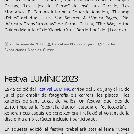
Grasas, “Los Hijos del Ciervo” de José Luis Carrillo, “Las
Montañas: El Camino Interior” d’Eduardo Almeida, “El camp
d’elles” del duet Laura Van Severen & Mònica Pagès, “Piel
Ibérica y TransEuropeas” de Carma Casulá, “The Way to the
Golden Mountain” de Xiaoxiao Xu i “Borderline” de JJ Lorenzo.
Publicado
Autor
Categorías
,
22 de mayo de 2023
Barcelona Photobloggers
Charlas
el
,
,
Exposiciones
Noticias
Cursos
Festival LUMÍNIC 2023
La 4a edició del
Festival LUMÍNIC
arriba del 3 de juny al 16 de
juliol per omplir de fotografia els carrers, les places i les
galeries de Sant Cugat del Vallès. Un festival que, des de
2019, impulsa la fotografia d’autor, estudia el fet fotogràfic i
genera nous espais de coneixement i reflexió al voltant de la
disciplina amb caràcter inclusiu i participatiu.
En aquesta edició, el festival treballarà sota el lema “Noves