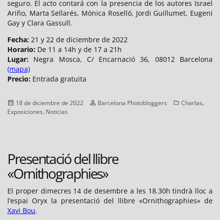
seguro. El acto contará con la presencia de los autores Israel
Ariño, Marta Sellarés, Mònica Roselló, Jordi Guillumet, Eugeni
Gay y Clara Gassull.
Fecha:
21 y 22 de diciembre de 2022
Horario:
De 11 a 14h y de 17 a 21h
Lugar:
Negra Mosca, C/ Encarnació 36, 08012 Barcelona
(mapa)
Precio:
Entrada gratuita
Publicado
Autor
Categorías
,
18 de diciembre de 2022
Barcelona Photobloggers
Charlas
el
,
Exposiciones
Noticias
Presentació del llibre
«Ornithographies»
El proper dimecres 14 de desembre a les 18.30h tindrà lloc a
l’espai Oryx la presentació del llibre «Ornithographies» de
Xavi Bou
.