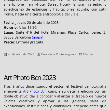
smartphone–, en «Hotel Sweet Hotel» la gran variedad y
eclecticismo de estancias y habitaciones apunta, con sutil
ironía, hacia una cierta antropología del viaje.
Fecha:
Jueves 20 de abril de 2023
Horario:
A las 19:30h
Lugar:
Suite 416 del Hotel Miramar, Plaça Carlos Ibáñez 3,
08038 Barcelona
(mapa)
Precio:
Entrada gratuita
Publicado
Autor
Categorías
20 de abril de 2023
Barcelona Photobloggers
Charlas
el
Art Photo Bcn 2023
Tras 9 años dinamizando el sector, el festival de fotografía
emergente
Art Photo Bcn
cumple su décima edición con un
doble objetivo: dar a conocer y afianzar el trabajo de nuevos
valores creativos y apoyar a las galerías, salas de
exposiciones, instituciones y comisarios independientes que