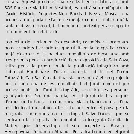
ciutats. Aquest projecte s’ha realitzat en col·laboració amb
SOS Racisme Madrid. Al Vestíbul, es podrà veure «L’àpat», de
l’Arxiu Històric Roquetes-Nou Barris i Negra Mosca, una
proposta que parla de l’acte de menjar com a ritual en què la
taula esdevé l’escenari, i el menjar, el pretext per a compartir
i un moment de celebració.
L’objectiu del certamen és descobrir, reconèixer i promoure
nous creadors i creadores que utilitzen la fotografia com a
mitjà d’expressió. Hi ha dues modalitats de beca: una amb
tres premis per a la producció d’una exposició a la Sala Cava,
l’altra per a la producció de la publicació fotogràfica amb
l’editorial Handshake. Durant aquesta edició del Fòrum
Fotogràfic Can Basté, cada finalista presentarà el seu projecte
per a cada una de les modalitats i el jurat, compost per
professionals de l’àmbit fotogràfic, escollirà les persones
guanyadores. Per una banda, en el jurat de les beques
d’exposició hi haurà la comissària Marta Dahó, autora d’una
tesi doctoral que aborda les relacions entre el paisatge i la
fotografia contemporània; el fotògraf Salvi Danés, que se
centra en la fotografia documental, i la fotògrafa Camilla de
Maffei, que desenvolupa el seu projecte a Bòsnia i
Hercegovina, Romania i Albània. Per altra banda, en el jurat