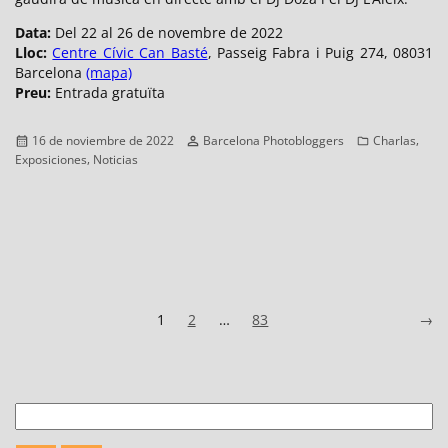
Data:
Del 22 al 26 de novembre de 2022
Lloc:
Centre Cívic Can Basté
, Passeig Fabra i Puig 274, 08031
Barcelona
(mapa)
Preu:
Entrada gratuïta
Publicado
Autor
Categorías
,
16 de noviembre de 2022
Barcelona Photobloggers
Charlas
el
,
Exposiciones
Noticias
Paginación
Página
Página
Página
Ante
1
2
…
83
→
de
entradas
Buscar