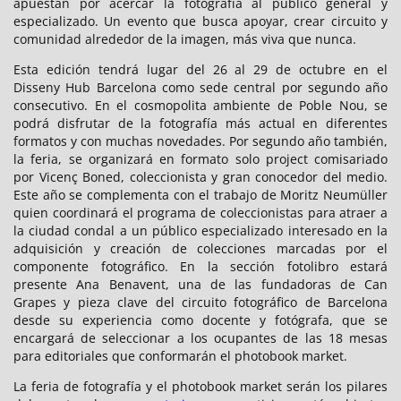
apuestan por acercar la fotografía al público general y
especializado. Un evento que busca apoyar, crear circuito y
comunidad alrededor de la imagen, más viva que nunca.
Esta edición tendrá lugar del 26 al 29 de octubre en el
Disseny Hub Barcelona como sede central por segundo año
consecutivo. En el cosmopolita ambiente de Poble Nou, se
podrá disfrutar de la fotografía más actual en diferentes
formatos y con muchas novedades. Por segundo año también,
la feria, se organizará en formato solo project comisariado
por Vicenç Boned, coleccionista y gran conocedor del medio.
Este año se complementa con el trabajo de Moritz Neumüller
quien coordinará el programa de coleccionistas para atraer a
la ciudad condal a un público especializado interesado en la
adquisición y creación de colecciones marcadas por el
componente fotográfico. En la sección fotolibro estará
presente Ana Benavent, una de las fundadoras de Can
Grapes y pieza clave del circuito fotográfico de Barcelona
desde su experiencia como docente y fotógrafa, que se
encargará de seleccionar a los ocupantes de las 18 mesas
para editoriales que conformarán el photobook market.
La feria de fotografía y el photobook market serán los pilares