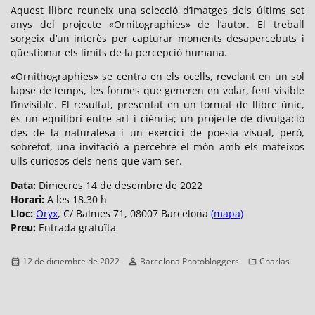
Aquest llibre reuneix una selecció d’imatges dels últims set
anys del projecte «Ornitographies» de l’autor. El treball
sorgeix d’un interès per capturar moments desapercebuts i
qüestionar els límits de la percepció humana.
«Ornithographies» se centra en els ocells, revelant en un sol
lapse de temps, les formes que generen en volar, fent visible
l’invisible. El resultat, presentat en un format de llibre únic,
és un equilibri entre art i ciència; un projecte de divulgació
des de la naturalesa i un exercici de poesia visual, però,
sobretot, una invitació a percebre el món amb els mateixos
ulls curiosos dels nens que vam ser.
Data:
Dimecres 14 de desembre de 2022
Horari:
A les 18.30 h
Lloc:
Oryx
, C/ Balmes 71, 08007 Barcelona
(mapa)
Preu:
Entrada gratuïta
Publicado
Autor
Categorías
12 de diciembre de 2022
Barcelona Photobloggers
Charlas
el