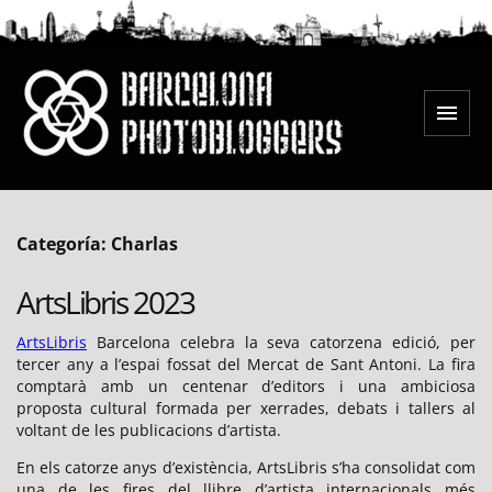
Saltar
al
contenido
Menú
Barcelona Photobloggers
Categoría:
Charlas
ArtsLibris 2023
ArtsLibris
Barcelona celebra la seva catorzena edició, per
tercer any a l’espai fossat del Mercat de Sant Antoni. La fira
comptarà amb un centenar d’editors i una ambiciosa
proposta cultural formada per xerrades, debats i tallers al
voltant de les publicacions d’artista.
En els catorze anys d’existència, ArtsLibris s’ha consolidat com
una de les fires del llibre d’artista internacionals més