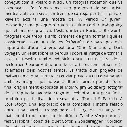
conegut com a Polaroid Kidd-, un fotògraf rodamon que va
començar a fer fotos sense cap pretensió de ser artista
mentre viatjava -i vivia- en trens de càrrega per tot el país. El
Revela’t acollirà una mostra de “A Period Of Juvenil
Prosperity”: imatges que retraten la cultura del train-hopping
que ell mateix practica. L’estatunidenca Barbara Bosworth,
fotògrafa que treballa amb càmeres de gran format i que és
considerada com una de les fotògrafes de paisatges més
importants d’aquesta era, exhibirà “One Star and a Dark
Voyage”, un relat sobre la pèrdua i sobre el viatge de tornar a
casa. El Revela’t també exhibirà l’obra “100 BOOTS” de la
performer Eleanor Antin, una de les artistes conceptuals més
aclamades dels nostres temps. Es tracta d’un projecte de
mail-art en el qual l’artista va enviar postals a 600 destinataris
amb les imatges que no van arribar a formar part de l’obra
final originalment exposada al MoMA. Jim Goldberg, fotògraf
de la reputada agència Magnum, exhibirà una peça única
produïda pel festival de la seva obra “Darrell & Patricia: A
Love Story”, una exploració de la complexa i íntima relació
entre una parella transgènere al llarg de 30 anys de
matrimoni i una transició simultània. També s’exposaran al
festival l’obra “Icons” del duet Cortis & Sonderegger, “Nórdica”
de Luis Vioque, “Ha Aretz, the Promised Land” de Roger