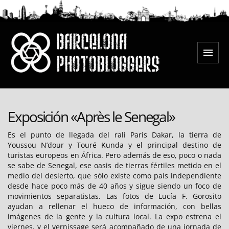
Saltar
al
contenido
Menú
Barcelona Photobloggers
Exposición «Après le Senegal»
Es el punto de llegada del rali Paris Dakar, la tierra de
Youssou N’dour y Touré Kunda y el principal destino de
turistas europeos en África. Pero además de eso, poco o nada
se sabe de Senegal, ese oasis de tierras fértiles metido en el
medio del desierto, que sólo existe como país independiente
desde hace poco más de 40 años y sigue siendo un foco de
movimientos separatistas. Las fotos de Lucía F. Gorosito
ayudan a rellenar el hueco de información, con bellas
imágenes de la gente y la cultura local. La expo estrena el
viernes, y el vernissage será acompañado de una jornada de