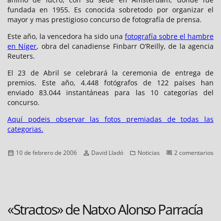
fundada en 1955. Es conocida sobretodo por organizar el
mayor y mas prestigioso concurso de fotografía de prensa.
Este año, la vencedora ha sido una
fotografía sobre el hambre
en Níger
, obra del canadiense Finbarr O’Reilly, de la agencia
Reuters.
El 23 de Abril se celebrará la ceremonia de entrega de
premios. Este año, 4.448 fotógrafos de 122 países han
enviado 83.044 instantáneas para las 10 categorías del
concurso.
Aquí podeis observar las fotos premiadas de todas las
categorias.
Publicado
Autor
Categorías
10 de febrero de 2006
David Lladó
Noticias
2 comentarios
el
en
World
Press
Photo
2005
«Stractos» de Natxo Alonso Parracía