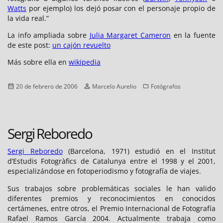
Watts
por ejemplo) los dejó posar con el personaje propio de
la vida real.”
La info ampliada sobre
Julia Margaret Cameron
en la fuente
de este post:
un cajón revuelto
Más sobre ella en
wikipedia
Publicado
Autor
Categorías
20 de febrero de 2006
Marcelo Aurelio
Fotógrafos
el
Sergi Reboredo
Sergi Reboredo
(Barcelona, 1971) estudió en el Institut
d’Estudis Fotogràfics de Catalunya entre el 1998 y el 2001,
especializándose en fotoperiodismo y fotografía de viajes.
Sus trabajos sobre problemáticas sociales le han valido
diferentes premios y reconocimientos en conocidos
certámenes, entre otros, el Premio Internacional de Fotografía
Rafael Ramos García 2004. Actualmente trabaja como