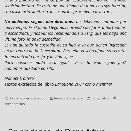
semiclandestino. Se trata de una tienda de lona, en cuyo interior,
con asistencia sanitaria, los usuarios proceden a inyectarse.
No podemos seguir, aún diría más,
no debemos continuar por
más tiempo. Es el final. Llegamos haciendo las fotos a hurtadillas,
a escondidas, y nos vamos reclamándole a Sergi que les haga una
última foto, la de la despedida.
Le han quitado la custodia de su hija, a la que tienen ingresada
en un centro de la Generalitat. Pero ella enseña ufana su retrato.
Ha encontrado pareja, y la vida sigue.
Para nosotros nada será igual… Pero la vida sigue, ¡no?,
habíamos quedado en ello.
Manuel Trallero
Textos extraídos del libro
Barcelona 2004 como mentira!
Publicado
Autor
Categorías
17 de febrero de 2006
Ricardo Caballero
Fotógrafos
3
el
en
comentarios
Sergi
Reboredo