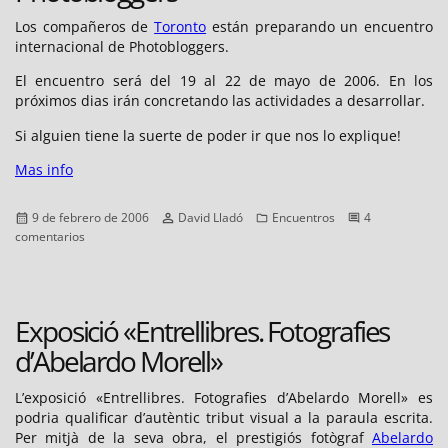
Los compañeros de
Toronto
están preparando un encuentro
internacional de Photobloggers.
El encuentro será del 19 al 22 de mayo de 2006. En los
próximos dias irán concretando las actividades a desarrollar.
Si alguien tiene la suerte de poder ir que nos lo explique!
Mas info
Publicado
Autor
Categorías
9 de febrero de 2006
David Lladó
Encuentros
4
el
en
comentarios
Encuentro
Internacional
de
Photobloggers
Exposició «Entrellibres. Fotografies
d’Abelardo Morell»
L’exposició «Entrellibres. Fotografies d’Abelardo Morell» es
podria qualificar d’autèntic tribut visual a la paraula escrita.
Per mitjà de la seva obra, el prestigiós fotògraf
Abelardo