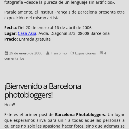
fotografía «desde la pureza de un lenguaje sin artificios».
Paralelamente, el Institut Français de Barcelona presenta otra
exposición del mismo artista.
Fecha:
Del 20 de enero al 16 de abril de 2006
Lugar:
Casa Asia
, Avda. Diagonal 373, 08008 Barcelona
Precio:
Entrada gratuita
Publicado
Autor
Categorías
29 de enero de 2006
Fran Simó
Exposiciones
4
el
en
comentarios
«Retratos
asiáticos»
de
Pierre
¡Bienvenido a Barcelona
Gonnord
photobloggers!
Hola!!
Este es el primer post de
Barcelona Photobloggers
. Un lugar
que esperamos sirva para unir a todas aquellas personas a
quienes no solo les apasiona hacer fotos, sino que ademas se