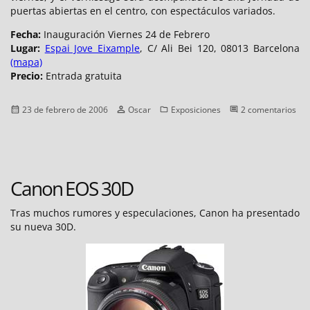
puertas abiertas en el centro, con espectáculos variados.
Fecha:
Inauguración Viernes 24 de Febrero
Lugar:
Espai Jove Eixample
, C/ Ali Bei 120, 08013 Barcelona
(mapa)
Precio:
Entrada gratuita
Publicado
Autor
Categorías
23 de febrero de 2006
Oscar
Exposiciones
2 comentarios
el
en
Exposición
«Après
le
Senegal»
Canon EOS 30D
Tras muchos rumores y especulaciones, Canon ha presentado
su nueva 30D.