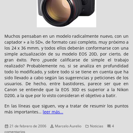
Muchos pensaban en un modelo radicalmente nuevo, con un
captador » a lo 5D», de formato casi completo, muy próximo a
los 24 x 36 mmm, y todos ellos deberán conformarse con una
simple actualización de su modelo EOS 20D, por cierto, de
gran éxito. Pero ¿puede calificarse de simple el trabajo
realizado? Probablemente no, si se analiza en profundidad
todo lo modificado, y sobre todo si se tiene en cuenta que ha
sido llevado a cabo según las sugerencias y peticiones de los
usuarios. De hecho, entre bastidores, parece ser que en
Canon se entiende que la EOS 30D es superior a la Nikon
D200, a la que por lo visto consideran el objetivo a batir.
En las líneas que siguen, voy a tratar de resumir los puntos
más importantes…
leer más…
Publicado
Autor
Categorías
21 de febrero de 2006
Marcelo Aurelio
Noticias
4
el
en
comentarios