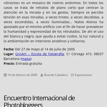
«Stractos» es un mosaico de rostros anónimos. En todos los
casos se trata de retratos de plano corto que centran la
atención en la mirada y en los gestos. Siempre se percibe
tensión en esas miradas, a veces tristes, a veces decididas, a
veces escondidas, a veces iluminadas… Natxo Alonso ha
apostado por el mínimo artificio con el fin de hacer prevalecer
la humanidad y expresividad de los retratados. De ahí el uso
del blanco y negro, que ayuda a evitar ruidos, la luz natural y
la ambientación en interiores anodinos y solitarios.
Fecha:
Del 27 de mayo al 14 de julio de 2005
Lugar:
GrisArt – Escola de Fotografia
, C/ Còrsega 415, 08037
Barcelona
(mapa)
Precio:
Entrada gratuita
Publicado
Autor
Categorías
10 de febrero de 2006
Ricardo Caballero
Exposiciones
el
Encuentro Internacional de
Photobloggers