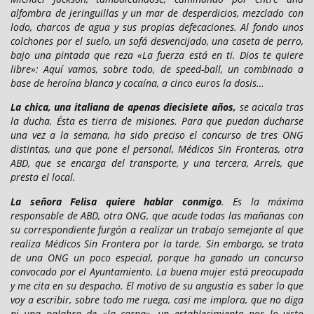
alfombra de jeringuillas y un mar de desperdicios, mezclado con
lodo, charcos de agua y sus propias defecaciones. Al fondo unos
colchones por el suelo, un sofá desvencijado, una caseta de perro,
bajo una pintada que reza «La fuerza está en ti. Dios te quiere
libre»: Aquí vamos, sobre todo, de speed-ball, un combinado a
base de heroína blanca y cocaína, a cinco euros la dosis…
La chica, una italiana de apenas diecisiete años,
se acicala tras
la ducha. Ésta es tierra de misiones. Para que puedan ducharse
una vez a la semana, ha sido preciso el concurso de tres ONG
distintas, una que pone el personal, Médicos Sin Fronteras, otra
ABD, que se encarga del transporte, y una tercera, Arrels, que
presta el local.
La señora Felisa quiere hablar conmigo
. Es la máxima
responsable de ABD, otra ONG, que acude todas las mañanas con
su correspondiente furgón a realizar un trabajo semejante al que
realiza Médicos Sin Frontera por la tarde. Sin embargo, se trata
de una ONG un poco especial, porque ha ganado un concurso
convocado por el Ayuntamiento. La buena mujer está preocupada
y me cita en su despacho. El motivo de su angustia es saber lo que
voy a escribir, sobre todo me ruega, casi me implora, que no diga
ni una palabra de «la carpa», un establecimiento por lo visto