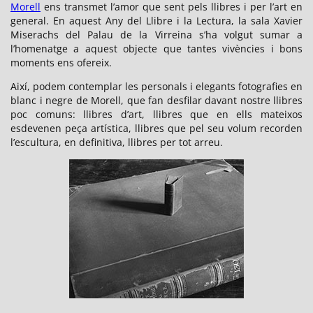
Morell
ens transmet l’amor que sent pels llibres i per l’art en
general. En aquest Any del Llibre i la Lectura, la sala Xavier
Miserachs del Palau de la Virreina s’ha volgut sumar a
l’homenatge a aquest objecte que tantes vivències i bons
moments ens ofereix.
Així, podem contemplar les personals i elegants fotografies en
blanc i negre de Morell, que fan desfilar davant nostre llibres
poc comuns: llibres d’art, llibres que en ells mateixos
esdevenen peça artística, llibres que pel seu volum recorden
l’escultura, en definitiva, llibres per tot arreu.