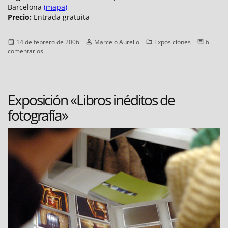
Barcelona
(mapa)
Precio:
Entrada gratuita
Publicado
Autor
Categorías
14 de febrero de 2006
Marcelo Aurelio
Exposiciones
6
el
en
comentarios
«Revelaciones»
de
Diane
Arbus
Exposición «Libros inéditos de
fotografía»