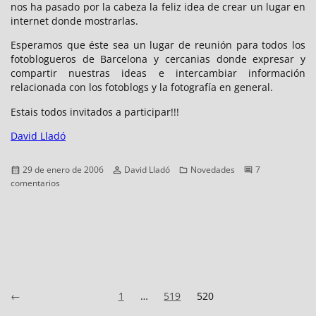
nos ha pasado por la cabeza la feliz idea de crear un lugar en
internet donde mostrarlas.
Esperamos que éste sea un lugar de reunión para todos los
fotoblogueros de Barcelona y cercanias donde expresar y
compartir nuestras ideas e intercambiar información
relacionada con los fotoblogs y la fotografía en general.
Estais todos invitados a participar!!!
David Lladó
Publicado
Autor
Categorías
29 de enero de 2006
David Lladó
Novedades
7
el
en
comentarios
¡Bienvenido
a
Barcelona
photobloggers!
Paginación
Siguientes
Página
Página
Página
←
1
…
519
520
de