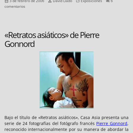
Publicado
Autor
Categorías
3 de febrero de 2006
David Lladó
Exposiciones
6
el
en
comentarios
Exposició
«Entrellibres.
Fotografies
d’Abelardo
«Retratos asiáticos» de Pierre
Morell»
Gonnord
Bajo el título de «Retratos asiáticos», Casa Asia presenta una
serie de 24 fotografías del fotógrafo francés
Pierre Gonnord
,
reconocido internacionalmente por su manera de abordar la