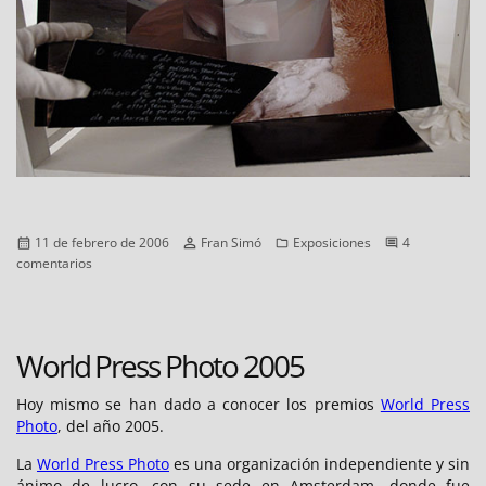
Publicado
Autor
Categorías
11 de febrero de 2006
Fran Simó
Exposiciones
4
el
en
comentarios
Exposición
«Libros
inéditos
de
World Press Photo 2005
fotografía»
Hoy mismo se han dado a conocer los premios
World Press
Photo
, del año 2005.
La
World Press Photo
es una organización independiente y sin
ánimo de lucro, con su sede en Amsterdam, donde fue