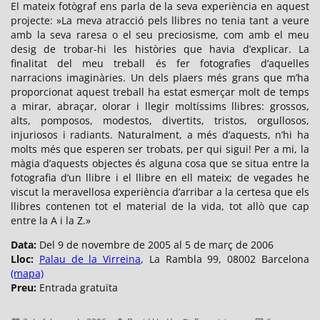
El mateix fotògraf ens parla de la seva experiència en aquest
projecte: »La meva atracció pels llibres no tenia tant a veure
amb la seva raresa o el seu preciosisme, com amb el meu
desig de trobar-hi les històries que havia d’explicar. La
finalitat del meu treball és fer fotografies d’aquelles
narracions imaginàries. Un dels plaers més grans que m’ha
proporcionat aquest treball ha estat esmerçar molt de temps
a mirar, abraçar, olorar i llegir moltíssims llibres: grossos,
alts, pomposos, modestos, divertits, tristos, orgullosos,
injuriosos i radiants. Naturalment, a més d’aquests, n’hi ha
molts més que esperen ser trobats, per qui sigui! Per a mi, la
màgia d’aquests objectes és alguna cosa que se situa entre la
fotografia d’un llibre i el llibre en ell mateix; de vegades he
viscut la meravellosa experiència d’arribar a la certesa que els
llibres contenen tot el material de la vida, tot allò que cap
entre la A i la Z.»
Data:
Del 9 de novembre de 2005 al 5 de març de 2006
Lloc:
Palau de la Virreina
, La Rambla 99, 08002 Barcelona
(mapa)
Preu:
Entrada gratuïta