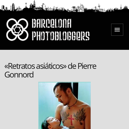
Saltar
al
contenido
Menú
Barcelona Photobloggers
«Retratos asiáticos» de Pierre
Gonnord