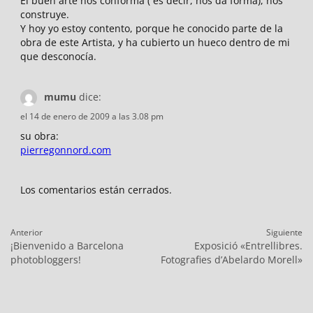
El buen arte nos conforma ( es decir, nos da forma), nos
construye.
Y hoy yo estoy contento, porque he conocido parte de la
obra de este Artista, y ha cubierto un hueco dentro de mi
que desconocía.
mumu
dice:
el 14 de enero de 2009 a las 3.08 pm
su obra:
pierregonnord.com
Los comentarios están cerrados.
Navegación
Anterior
Siguiente
de
Entrada
Entrada
¡Bienvenido a Barcelona
Exposició «Entrellibres.
entradas
anterior:
siguiente:
photobloggers!
Fotografies d’Abelardo Morell»