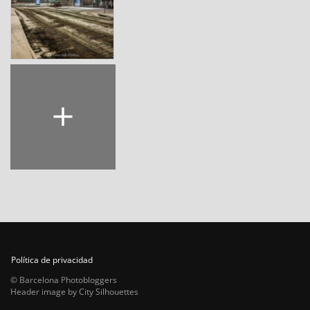
Política de privacidad
© Barcelona Photobloggers
Header image by City Silhouettes