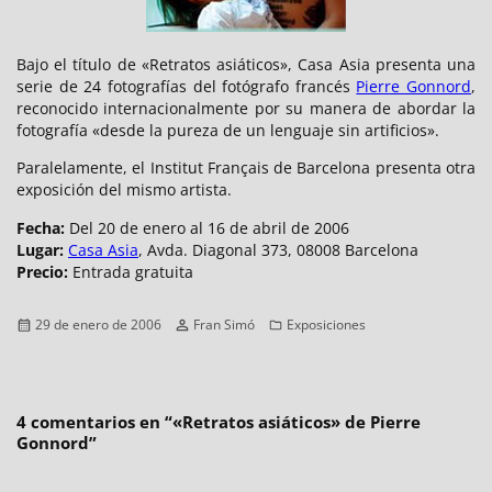
Bajo el título de «Retratos asiáticos», Casa Asia presenta una
serie de 24 fotografías del fotógrafo francés
Pierre Gonnord
,
reconocido internacionalmente por su manera de abordar la
fotografía «desde la pureza de un lenguaje sin artificios».
Paralelamente, el Institut Français de Barcelona presenta otra
exposición del mismo artista.
Fecha:
Del 20 de enero al 16 de abril de 2006
Lugar:
Casa Asia
, Avda. Diagonal 373, 08008 Barcelona
Precio:
Entrada gratuita
Publicado
Autor
Categorías
29 de enero de 2006
Fran Simó
Exposiciones
el
4 comentarios en “
«Retratos asiáticos» de Pierre
Gonnord
”