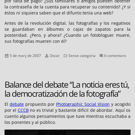
por falta de pago? ¿Sus familiares o amigos pueden obtener
la contraseña de la cuenta para recuperar su contenido? ¿Y si
éstos ni siquiera saben que el difunto tenía una web?
Antes de la revolución digital, las fotografías y los negativos
se guardaban en álbumes o cajas de zapatos para la
posteridad. ¿Pero, y ahora? ¿Cuando un fotobloguer muere,
sus fotografías mueren con él?
Publicat
Autor
Categories
a
5 de març de 2007
Oscar
Sense categoria
6 comentaris
el
La
vida
de
un
Balance del debate “La noticia eres tú,
fotob
la democratización de la fotografía”
El
debate
propuesto por
Photographic Social Vision
y acogido
por el
CCCB
no es trivial y bastante difícil de abordar. Aquí os
cuento algunos pensamientos que tuve mientras escuchaba a
los ponentes y al público.