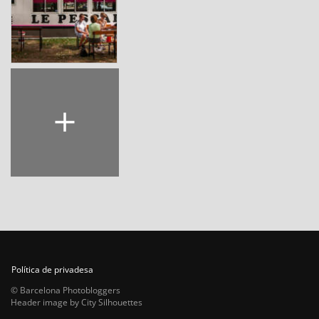
Política de privadesa
© Barcelona Photobloggers
Header image by City Silhouettes