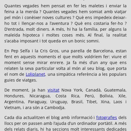
tú,
Quantes vegades hem pensat en fer les maletes i enviar la
la
feina a la merda ? Quantes vegades hem somiat amb viatjar
democratización
pel món i conèixer noves cultures ? Què ens impedeix deixar-
de
ho tot i llençar-nos a l’aventura ? Què ens costaria fer-ho ?
la
D’entrada, molt diners. A més, hi ha la família, per alguns la
fotografía”
maleïda hipoteca i moltes coses més. Al final, la realitat
s’acaba imposant i tot queda en un bonic somni.
En Pep Selfa i la Cris Gros, una parella de Barcelona, estan
fent en aquests moments el que molts voldríem fer: viure el
moment sense mirar enrere. Ja fa més d’un any que ens
relaten la seva particular volta al món al seu blog, que porta
el nom de
Loliplanet
, una simpàtica referència a les populars
guies de viatges.
De moment, ja han
visitat
Nova York, Canadà, Guatemala,
Hondures, Nicaragua, Costa Rica, Perú, Bolívia, Xile,
Argentina, Paraguay, Uruguay, Brasil, Tibet, Xina, Laos i
Vietnam, i ara són a Cambodja.
Cada dia actualitzen el blog amb informació i
fotografies
dels
llocs per on passen amb l’ajuda d’un ordinador portàtil. A més
dels relats diaris, hi ha seccions molt interessants dedicades