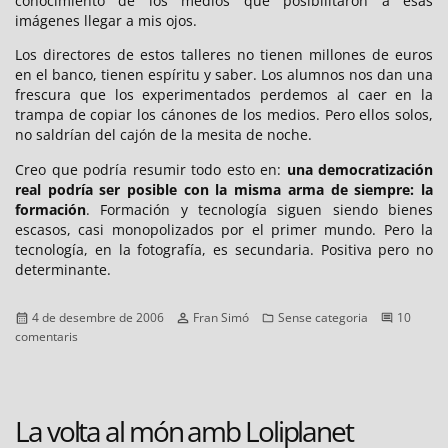
conocimiento de los medios que posibilitaron a esas
imágenes llegar a mis ojos.
Los directores de estos talleres no tienen millones de euros
en el banco, tienen espíritu y saber. Los alumnos nos dan una
frescura que los experimentados perdemos al caer en la
trampa de copiar los cánones de los medios. Pero ellos solos,
no saldrían del cajón de la mesita de noche.
Creo que podría resumir todo esto en:
una democratización
real podría ser posible con la misma arma de siempre: la
formación
. Formación y tecnología siguen siendo bienes
escasos, casi monopolizados por el primer mundo. Pero la
tecnología, en la fotografía, es secundaria. Positiva pero no
determinante.
Publicat
Autor
Categories
4 de desembre de 2006
Fran Simó
Sense categoria
10
el
a
comentaris
Balance
del
debate
“La
La volta al món amb Loliplanet
noticia
eres