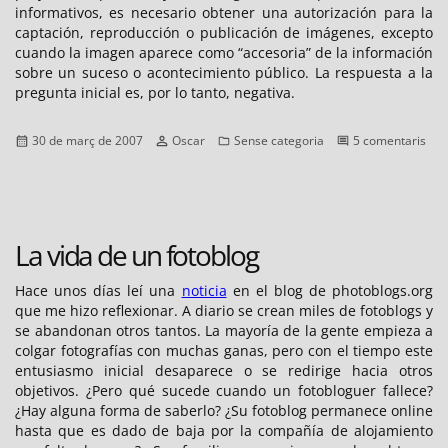
informativos, es necesario obtener una autorización para la
captación, reproducción o publicación de imágenes, excepto
cuando la imagen aparece como “accesoria” de la información
sobre un suceso o acontecimiento público. La respuesta a la
pregunta inicial es, por lo tanto, negativa.
Publicat
Autor
Categories
30 de març de 2007
Oscar
Sense categoria
5 comentaris
el
a
Fotografía
urbana
y
derechos
La vida de un fotoblog
de
imagen
Hace unos días leí una
noticia
en el blog de photoblogs.org
que me hizo reflexionar. A diario se crean miles de fotoblogs y
se abandonan otros tantos. La mayoría de la gente empieza a
colgar fotografías con muchas ganas, pero con el tiempo este
entusiasmo inicial desaparece o se redirige hacia otros
objetivos. ¿Pero qué sucede cuando un fotobloguer fallece?
¿Hay alguna forma de saberlo? ¿Su fotoblog permanece online
hasta que es dado de baja por la compañía de alojamiento