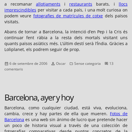
a recomanar
allotjaments
i
restaurants
barats, i
llocs
imprescindibles
per visitar a cada país, i una molt curiosa on
podem veure
fotografies de matrícules de cotxe
dels països
visitats.
Abans de tornar a Barcelona, la intenció d’en Pep i la Cris és
continuar fent ràbia a la resta dels mortals visitant uns
quants països asiàtics més. L’últim destí serà l’Índia. Gràcies a
Loliplanet, els podrem seguir de prop.
Publicat
Autor
Categories
6 de setembre de 2006
Oscar
Sense categoria
13
el
a
comentaris
La
volta
al
món
Barcelona, ayer y hoy
amb
Loliplanet
Barcelona, como cualquier ciudad, está viva, evoluciona,
cambia, crece y hay partes de ella que mueren.
Fotos de
Barcelona
es una web sin ánimo de lucro que pretende hacer
un poco de historia visual a través de una colección de
fotografías comparativas desde puntos concretos de la