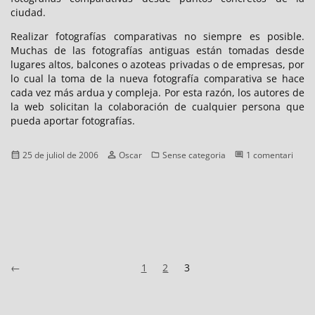
ciudad.
Realizar fotografías comparativas no siempre es posible.
Muchas de las fotografías antiguas están tomadas desde
lugares altos, balcones o azoteas privadas o de empresas, por
lo cual la toma de la nueva fotografía comparativa se hace
cada vez más ardua y compleja. Por esta razón, los autores de
la web solicitan la colaboración de cualquier persona que
pueda aportar fotografías.
Publicat
Autor
Categories
a
25 de juliol de 2006
Oscar
Sense categoria
1 comentari
el
Barce
ayer
y
hoy
Paginació
Següents
Pàgina
Pàgina
Pàgina
←
1
2
3
de
les
entrades