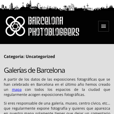
Salta
al
contingut
Menú
Barcelona Photobloggers
Categoria:
Uncategorized
Galerías de Barcelona
A partir de los datos de las exposiciones fotográficas que se
han celebrado en Barcelona en el último año hemos creado
un
mapa
con todos los espacios de la ciudad que
regularmente acogen exposiciones fotográficas.
Si eres responsable de una galería, museo, centro cívico, etc…
que regularmente expone fotografía y quieres que aparezca
en nuestro mapa solamente tienes que dejar un comentario