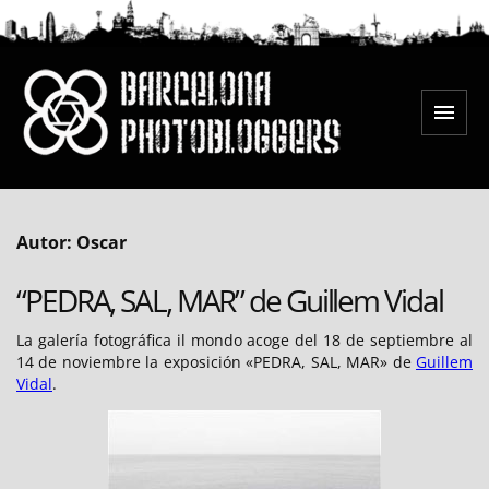
Saltar
al
contenido
Menú
Barcelona Photobloggers
Autor:
Oscar
“PEDRA, SAL, MAR” de Guillem Vidal
La galería fotográfica il mondo acoge del 18 de septiembre al
14 de noviembre la exposición «PEDRA, SAL, MAR» de
Guillem
Vidal
.