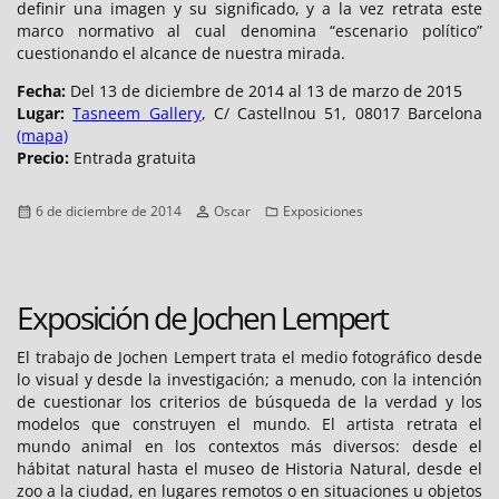
definir una imagen y su significado, y a la vez retrata este
marco normativo al cual denomina “escenario político”
cuestionando el alcance de nuestra mirada.
Fecha:
Del 13 de diciembre de 2014 al 13 de marzo de 2015
Lugar:
Tasneem Gallery
, C/ Castellnou 51, 08017 Barcelona
(mapa)
Precio:
Entrada gratuita
Publicado
Autor
Categorías
6 de diciembre de 2014
Oscar
Exposiciones
el
Exposición de Jochen Lempert
El trabajo de Jochen Lempert trata el medio fotográfico desde
lo visual y desde la investigación; a menudo, con la intención
de cuestionar los criterios de búsqueda de la verdad y los
modelos que construyen el mundo. El artista retrata el
mundo animal en los contextos más diversos: desde el
hábitat natural hasta el museo de Historia Natural, desde el
zoo a la ciudad, en lugares remotos o en situaciones u objetos