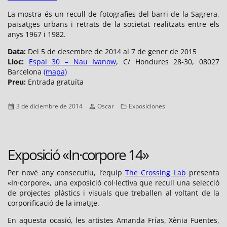
La mostra és un recull de fotografies del barri de la Sagrera,
paisatges urbans i retrats de la societat realitzats entre els
anys 1967 i 1982.
Data:
Del 5 de desembre de 2014 al 7 de gener de 2015
Lloc:
Espai 30 – Nau Ivanow
, C/ Hondures 28-30, 08027
Barcelona
(mapa)
Preu:
Entrada gratuïta
Publicado
Autor
Categorías
3 de diciembre de 2014
Oscar
Exposiciones
el
Exposició «In·corpore 14»
Per novè any consecutiu, l’equip
The Crossing Lab
presenta
«In·corpore», una exposició col·lectiva que recull una selecció
de projectes plàstics i visuals que treballen al voltant de la
corporificació de la imatge.
En aquesta ocasió, les artistes Amanda Frías, Xènia Fuentes,