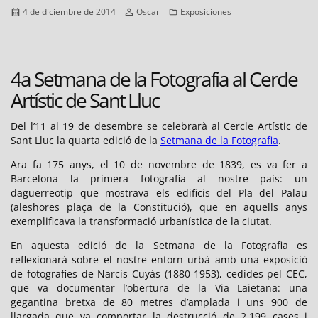
Publicado
Autor
Categorías
4 de diciembre de 2014
Oscar
Exposiciones
el
4a Setmana de la Fotografia al Cercle
Artístic de Sant Lluc
Del l’11 al 19 de desembre se celebrarà al Cercle Artístic de
Sant Lluc la quarta edició de la
Setmana de la Fotografia
.
Ara fa 175 anys, el 10 de novembre de 1839, es va fer a
Barcelona la primera fotografia al nostre país: un
daguerreotip que mostrava els edificis del Pla del Palau
(aleshores plaça de la Constitució), que en aquells anys
exemplificava la transformació urbanística de la ciutat.
En aquesta edició de la Setmana de la Fotografia es
reflexionarà sobre el nostre entorn urbà amb una exposició
de fotografies de Narcís Cuyàs (1880-1953), cedides pel CEC,
que va documentar l’obertura de la Via Laietana: una
gegantina bretxa de 80 metres d’amplada i uns 900 de
llargada que va comportar la destrucció de 2.199 cases i