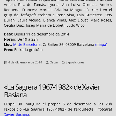
Amela, Ricardo Tomás, Lyona, Ana Luiza Ornelas, Andres
Requena, Francesc Moret i Ariadna Minguet Ferrer; i en el
grup del fotògrafs trobem a Irene Visa, Laia Gutiérrez, Kety
Duran, Laura Vicedo, Blanca Viñas, Alex Llovet, Marc Rosés,
Cecilia Díaz, Josep Maria de Llobet i Ludo Wico.
Data:
Dijous 11 de desembre de 2014
Horari:
De 19 a 22h
Lloc:
Mitte Barcelona
, C/ Bailén 86, 08009 Barcelona
(mapa)
Preu:
Entrada gratuïta
Publicado
Autor
Categorías
4 de diciembre de 2014
Oscar
Exposiciones
el
«La Sagrera 1967-1982» de Xavier
Basiana
L’Espai 30 inaugura el proper 5 de desembre a les 20h
l’exposició «La Sagrera 1967-1982» de l’arquitecte i fotògraf
Xavier Basiana
.