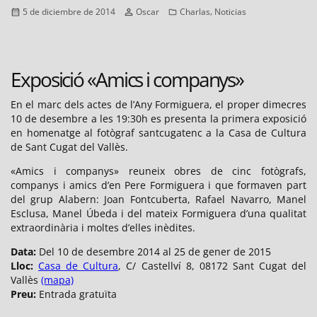
Publicado
Autor
Categorías
,
5 de diciembre de 2014
Oscar
Charlas
Noticias
el
Exposició «Amics i companys»
En el marc dels actes de l’Any Formiguera, el proper dimecres
10 de desembre a les 19:30h es presenta la primera exposició
en homenatge al fotògraf santcugatenc a la Casa de Cultura
de Sant Cugat del Vallès.
«Amics i companys» reuneix obres de cinc fotògrafs,
companys i amics d’en Pere Formiguera i que formaven part
del grup Alabern: Joan Fontcuberta, Rafael Navarro, Manel
Esclusa, Manel Úbeda i del mateix Formiguera d’una qualitat
extraordinària i moltes d’elles inèdites.
Data:
Del 10 de desembre 2014 al 25 de gener de 2015
Lloc:
Casa de Cultura
, C/ Castellví 8, 08172 Sant Cugat del
Vallès
(mapa)
Preu:
Entrada gratuïta