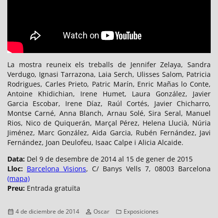
La mostra reuneix els treballs de Jennifer Zelaya, Sandra
Verdugo, Ignasi Tarrazona, Laia Serch, Ulisses Salom, Patricia
Rodrigues, Carles Prieto, Patric Marín, Enric Mañas lo Conte,
Antoine Khidichian, Irene Humet, Laura González, Javier
Garcia Escobar, Irene Díaz, Raúl Cortés, Javier Chicharro,
Montse Carné, Anna Blanch, Arnau Solé, Sira Seral, Manuel
Rios, Nico de Quiquerán, Marçal Pérez, Helena Llucià, Núria
Jiménez, Marc González, Aida Garcia, Rubén Fernández, Javi
Fernández, Joan Deulofeu, Isaac Calpe i Alicia Alcaide.
Data:
Del 9 de desembre de 2014 al 15 de gener de 2015
Lloc:
Barcelona Visions
, C/ Banys Vells 7, 08003 Barcelona
(mapa)
Preu:
Entrada gratuïta
Publicado
Autor
Categorías
4 de diciembre de 2014
Oscar
Exposiciones