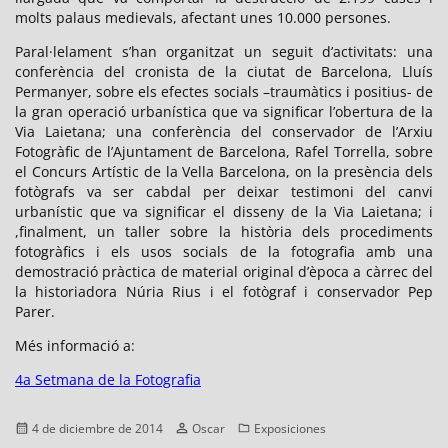
molts palaus medievals, afectant unes 10.000 persones.
Paral·lelament s’han organitzat un seguit d’activitats: una
conferència del cronista de la ciutat de Barcelona, Lluís
Permanyer, sobre els efectes socials –traumàtics i positius- de
la gran operació urbanística que va significar l’obertura de la
Via Laietana; una conferència del conservador de l’Arxiu
Fotogràfic de l’Ajuntament de Barcelona, Rafel Torrella, sobre
el Concurs Artístic de la Vella Barcelona, on la presència dels
fotògrafs va ser cabdal per deixar testimoni del canvi
urbanístic que va significar el disseny de la Via Laietana; i
,finalment, un taller sobre la història dels procediments
fotogràfics i els usos socials de la fotografia amb una
demostració pràctica de material original d’època a càrrec del
la historiadora Núria Rius i el fotògraf i conservador Pep
Parer.
Més informació a:
4a Setmana de la Fotografia
Publicado
Autor
Categorías
4 de diciembre de 2014
Oscar
Exposiciones
el