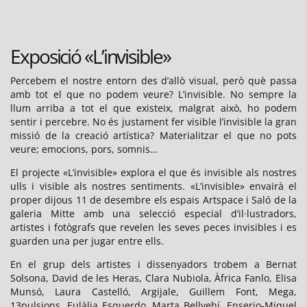
el
Exposició «L’invisible»
Percebem el nostre entorn des d’allò visual, però què passa
amb tot el que no podem veure? L’invisible. No sempre la
llum arriba a tot el que existeix, malgrat això, ho podem
sentir i percebre. No és justament fer visible l’invisible la gran
missió de la creació artística? Materialitzar el que no pots
veure; emocions, pors, somnis…
El projecte «L’invisible» explora el que és invisible als nostres
ulls i visible als nostres sentiments. «L’invisible» envairà el
proper dijous 11 de desembre els espais Artspace i Saló de la
galeria Mitte amb una selecció especial d’il·lustradors,
artistes i fotògrafs que revelen les seves peces invisibles i es
guarden una per jugar entre ells.
En el grup dels artistes i dissenyadors trobem a Bernat
Solsona, David de les Heras, Clara Nubiola, Àfrica Fanlo, Elisa
Munsó, Laura Castelló, Argijale, Guillem Font, Mega,
13pulsions, Eulàlia Esquerdo, Marta Bellvehí, Enserio-Miquel