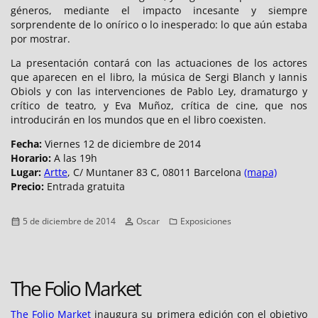
géneros, mediante el impacto incesante y siempre
sorprendente de lo onírico o lo inesperado: lo que aún estaba
por mostrar.
La presentación contará con las actuaciones de los actores
que aparecen en el libro, la música de Sergi Blanch y Iannis
Obiols y con las intervenciones de Pablo Ley, dramaturgo y
crítico de teatro, y Eva Muñoz, crítica de cine, que nos
introducirán en los mundos que en el libro coexisten.
Fecha:
Viernes 12 de diciembre de 2014
Horario:
A las 19h
Lugar:
Artte
, C/ Muntaner 83 C, 08011 Barcelona
(mapa)
Precio:
Entrada gratuita
Publicado
Autor
Categorías
5 de diciembre de 2014
Oscar
Exposiciones
el
The Folio Market
The Folio Market
inaugura su primera edición con el objetivo