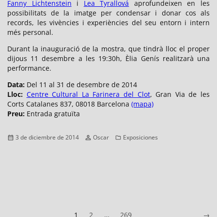
Fanny Lichtenstein
i
Lea Tyrallová
aprofundeixen en les
possibilitats de la imatge per condensar i donar cos als
records, les vivències i experiències del seu entorn i intern
més personal.
Durant la inauguració de la mostra, que tindrà lloc el proper
dijous 11 desembre a les 19:30h, Èlia Genís realitzarà una
performance.
Data:
Del 11 al 31 de desembre de 2014
Lloc:
Centre Cultural La Farinera del Clot
, Gran Via de les
Corts Catalanes 837, 08018 Barcelona
(mapa)
Preu:
Entrada gratuïta
Publicado
Autor
Categorías
3 de diciembre de 2014
Oscar
Exposiciones
el
Paginación
Página
Página
Página
Ante
1
2
…
269
→