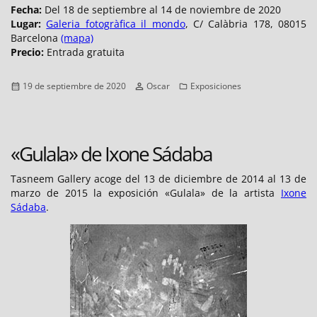
Fecha:
Del 18 de septiembre al 14 de noviembre de 2020
Lugar:
Galeria fotogràfica il mondo
, C/ Calàbria 178, 08015
Barcelona
(mapa)
Precio:
Entrada gratuita
Publicado
Autor
Categorías
19 de septiembre de 2020
Oscar
Exposiciones
el
«Gulala» de Ixone Sádaba
Tasneem Gallery acoge del 13 de diciembre de 2014 al 13 de
marzo de 2015 la exposición «Gulala» de la artista
Ixone
Sádaba
.