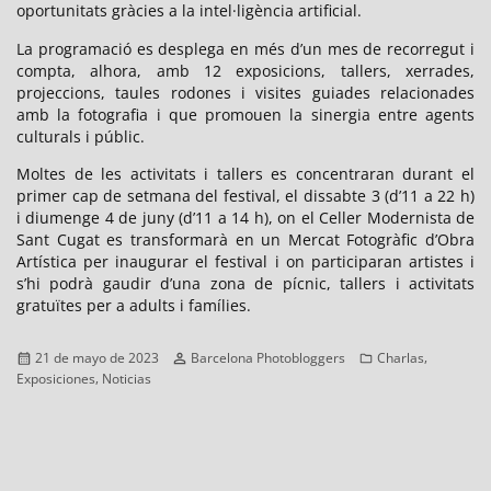
oportunitats gràcies a la intel·ligència artificial.
La programació es desplega en més d’un mes de recorregut i
compta, alhora, amb 12 exposicions, tallers, xerrades,
projeccions, taules rodones i visites guiades relacionades
amb la fotografia i que promouen la sinergia entre agents
culturals i públic.
Moltes de les activitats i tallers es concentraran durant el
primer cap de setmana del festival, el dissabte 3 (d’11 a 22 h)
i diumenge 4 de juny (d’11 a 14 h), on el Celler Modernista de
Sant Cugat es transformarà en un Mercat Fotogràfic d’Obra
Artística per inaugurar el festival i on participaran artistes i
s’hi podrà gaudir d’una zona de pícnic, tallers i activitats
gratuïtes per a adults i famílies.
Publicado
Autor
Categorías
,
21 de mayo de 2023
Barcelona Photobloggers
Charlas
el
,
Exposiciones
Noticias