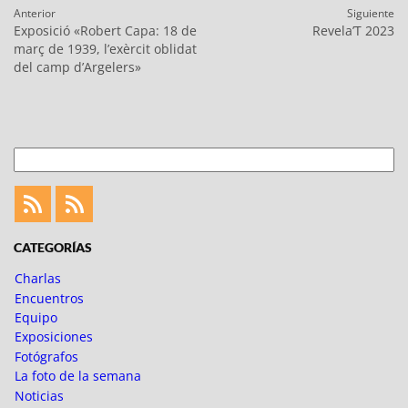
Navegación
Anterior
Siguiente
de
Entrada
Entrada
Exposició «Robert Capa: 18 de
Revela’T 2023
entradas
anterior:
siguiente:
març de 1939, l’exèrcit oblidat
del camp d’Argelers»
Buscar
Feed
Feed
Fotoblogueando
CATEGORÍAS
Charlas
Encuentros
Equipo
Exposiciones
Fotógrafos
La foto de la semana
Noticias