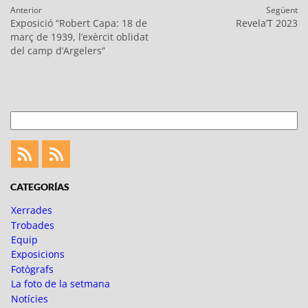
Navegació
Anterior
Següent
d'entrades
Entrada
Entrada
Exposició “Robert Capa: 18 de
Revela’T 2023
anterior:
següent:
març de 1939, l’exèrcit oblidat
del camp d’Argelers”
Cerca
Feed
Feed
Fotoblogueando
CATEGORÍAS
Xerrades
Trobades
Equip
Exposicions
Fotògrafs
La foto de la setmana
Notícies