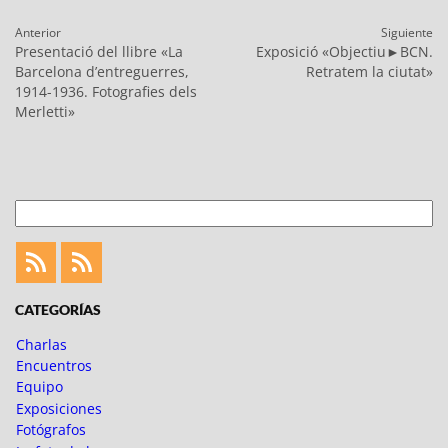
Navegación
Anterior
Siguiente
de
Entrada
Entrada
Presentació del llibre «La
Exposició «Objectiu►BCN.
entradas
anterior:
siguiente:
Barcelona d’entreguerres,
Retratem la ciutat»
1914-1936. Fotografies dels
Merletti»
Buscar
Feed
Feed
Fotoblogueando
CATEGORÍAS
Charlas
Encuentros
Equipo
Exposiciones
Fotógrafos