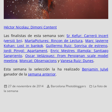
Héctor Nicolau: Dimoni Content
Las finalistas de esta semana son:
Sr Kefur: Carreró Incert
(versió bn)
,
MartaPictures: Rincon de Lectura
,
Marc Javierre
Kohan: Lost in bankok
,
Guillermo Ruiz: Sonrisa de estreno
,
Jordi Pinyol: Apartament
,
Enric Mestres Illamola: Santiago
Sangriento
,
Oscar Velázquez: From Perpignan scale model
meeting
,
Moncat: Observacions
y
Vanesa Ruiz: Dunes
.
Esta semana la selección la ha realizado
Benjamin Julvé
ganador de la
semana anterior
.
Publicado
Autor
Categorías
27 de noviembre de 2014
Barcelona Photobloggers
La foto de
el
la semana