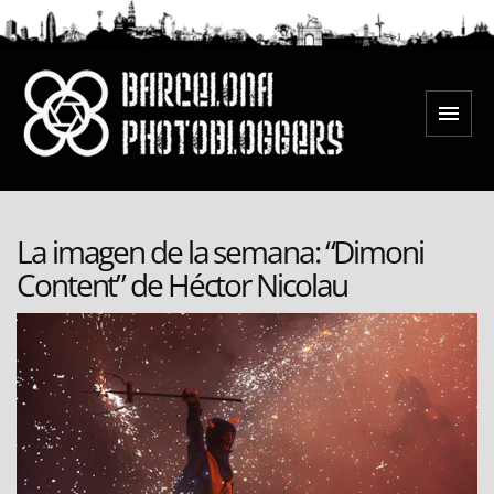
Saltar
al
contenido
Menú
Barcelona Photobloggers
La imagen de la semana: “Dimoni
Content” de Héctor Nicolau