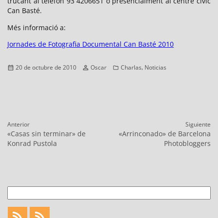
trucant al telèfon 93 4206651 o presencialment al centre cívic
Can Basté.
Més informació a:
Jornades de Fotografia Documental Can Basté 2010
Publicado
Autor
Categorías
,
20 de octubre de 2010
Oscar
Charlas
Noticias
el
Navegación
Anterior
Siguiente
de
Entrada
Entrada
«Casas sin terminar» de
«Arrinconado» de Barcelona
entradas
anterior:
siguiente:
Konrad Pustola
Photobloggers
Buscar