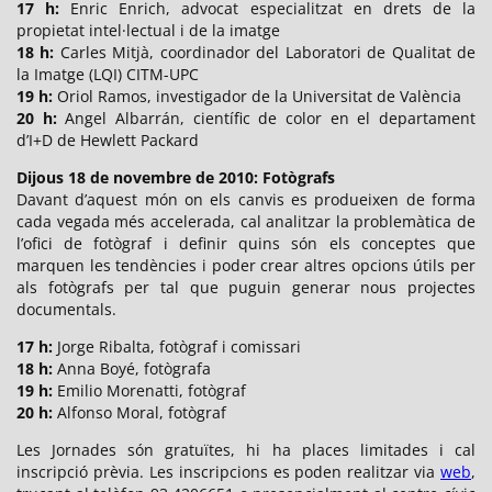
17 h:
Enric Enrich, advocat especialitzat en drets de la
propietat intel·lectual i de la imatge
18 h:
Carles Mitjà, coordinador del Laboratori de Qualitat de
la Imatge (LQI) CITM-UPC
19 h:
Oriol Ramos, investigador de la Universitat de València
20 h:
Angel Albarrán, científic de color en el departament
d’I+D de Hewlett Packard
Dijous 18 de novembre de 2010: Fotògrafs
Davant d’aquest món on els canvis es produeixen de forma
cada vegada més accelerada, cal analitzar la problemàtica de
l’ofici de fotògraf i definir quins són els conceptes que
marquen les tendències i poder crear altres opcions útils per
als fotògrafs per tal que puguin generar nous projectes
documentals.
17 h:
Jorge Ribalta, fotògraf i comissari
18 h:
Anna Boyé, fotògrafa
19 h:
Emilio Morenatti, fotògraf
20 h:
Alfonso Moral, fotògraf
Les Jornades són gratuïtes, hi ha places limitades i cal
inscripció prèvia. Les inscripcions es poden realitzar via
web
,