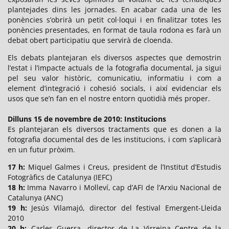
plantejades dins les jornades. En acabar cada una de les
ponències s’obrirà un petit col·loqui i en finalitzar totes les
ponències presentades, en format de taula rodona es farà un
debat obert participatiu que servirà de cloenda.
Els debats plantejaran els diversos aspectes que demostrin
l’estat i l’impacte actuals de la fotografia documental, ja sigui
pel seu valor històric, comunicatiu, informatiu i com a
element d’integració i cohesió socials, i així evidenciar els
usos que se’n fan en el nostre entorn quotidià més proper.
Dilluns 15 de novembre de 2010: Institucions
Es plantejaran els diversos tractaments que es donen a la
fotografia documental des de les institucions, i com s’aplicarà
en un futur pròxim.
17 h:
Miquel Galmes i Creus, president de l’Institut d’Estudis
Fotogràfics de Catalunya (IEFC)
18 h:
Imma Navarro i Molleví, cap d’AFI de l’Arxiu Nacional de
Catalunya (ANC)
19 h:
Jesús Vilamajó, director del festival Emergent-Lleida
2010
20 h:
Carles Guerra, director de La Virreina Centre de la