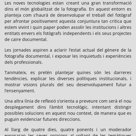
Les noves tecnologies estan creant una gran transformació
dins el món globalitzat de la fotografia. En aquest entorn es
planteja com s’haurà de desenvolupar el treball del fotògraf
per afrontar positivament aquesta conjuntura tan crítica que
estem vivint i quin paper poden assolir les institucions i altres
entitats envers els fotògrafs independents i els seus projectes
de caire documental.
Les jornades aspiren a aclarir l’estat actual del gènere de la
fotografia documental, i exposar les inquietuds i experiències
dels professionals.
Tanmateix, es pretén plantejar quines són les darreres
tendències, explicar les diverses polítiques institucionals, i
mostrar visions plurals del seu desenvolupament futur a
l’ensenyament.
Una altra línia de reflexió s’orienta a preveure com serà el nou
desplegament dins l’àmbit tecnològic, intentant distingir
possibles solucions en aquest nou context, de manera que es
puguin evidenciar futures direccions.
Al llarg de quatre dies, quatre ponents i un moderador
exposaran les seves opinions al voltant de les temàtiques