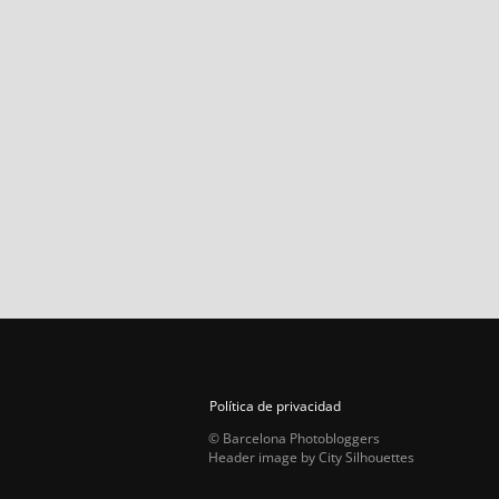
Política de privacidad
© Barcelona Photobloggers
Header image by City Silhouettes