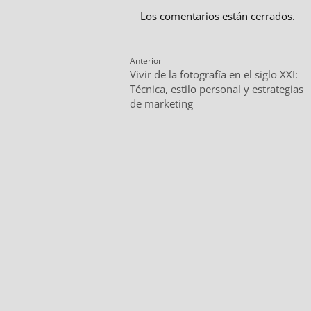
Los comentarios están cerrados.
Navegación
Anterior
Entrada
E
Vivir de la fotografía en el siglo XXI:
de
anterior:
s
Técnica, estilo personal y estrategias
entradas
de marketing