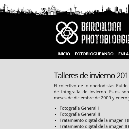
Saltar
al
contenido
Barcelona Photobloggers
INICIO
FOTOBLOGUEANDO
ENLA
Talleres de invierno 20
El colectivo de fotoperiodistas Ruido
de fotografía de invierno. Estos so
meses de diciembre de 2009 y enero 
Fotografía General I
Fotografía General II
Tratamiento digital de la imagen I 
Tratamiento digital de la imagen II