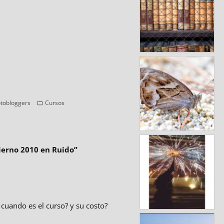
Categorías
tobloggers
Cursos
vierno 2010 en Ruido
”
 cuando es el curso? y su costo?