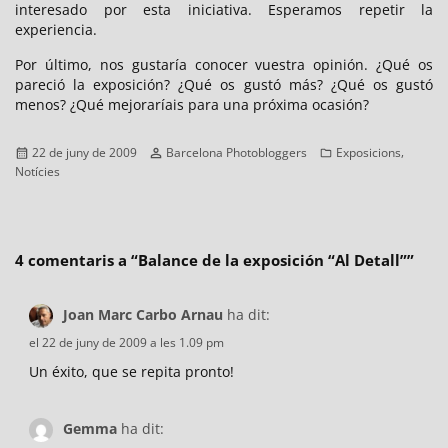
interesado por esta iniciativa. Esperamos repetir la
experiencia.
Por último, nos gustaría conocer vuestra opinión. ¿Qué os
pareció la exposición? ¿Qué os gustó más? ¿Qué os gustó
menos? ¿Qué mejoraríais para una próxima ocasión?
Publicat
Autor
Categories
,
22 de juny de 2009
Barcelona Photobloggers
Exposicions
el
Notícies
4 comentaris a “
Balance de la exposición “Al Detall”
”
Joan Marc Carbo Arnau
ha dit:
el 22 de juny de 2009 a les 1.09 pm
Un éxito, que se repita pronto!
Gemma
ha dit: