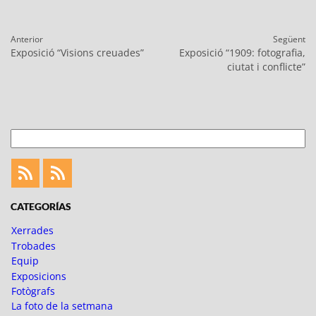
Navegació
Anterior
Següent
d'entrades
Entrada
Entrada
Exposició “Visions creuades”
Exposició “1909: fotografia,
anterior:
següent:
ciutat i conflicte”
Cerca
Feed
Feed
Fotoblogueando
CATEGORÍAS
Xerrades
Trobades
Equip
Exposicions
Fotògrafs
La foto de la setmana