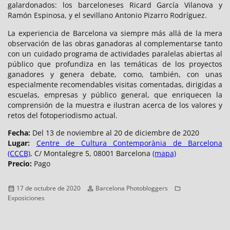
galardonados: los barceloneses Ricard García Vilanova y
Ramón Espinosa, y el sevillano Antonio Pizarro Rodríguez.
La experiencia de Barcelona va siempre más allá de la mera
observación de las obras ganadoras al complementarse tanto
con un cuidado programa de actividades paralelas abiertas al
público que profundiza en las temáticas de los proyectos
ganadores y genera debate, como, también, con unas
especialmente recomendables visitas comentadas, dirigidas a
escuelas, empresas y público general, que enriquecen la
comprensión de la muestra e ilustran acerca de los valores y
retos del fotoperiodismo actual.
Fecha:
Del 13 de noviembre al 20 de diciembre de 2020
Lugar:
Centre de Cultura Contemporània de Barcelona
(CCCB)
, C/ Montalegre 5, 08001 Barcelona
(mapa)
Precio:
Pago
Publicado
Autor
Categorías
17 de octubre de 2020
Barcelona Photobloggers
el
Exposiciones