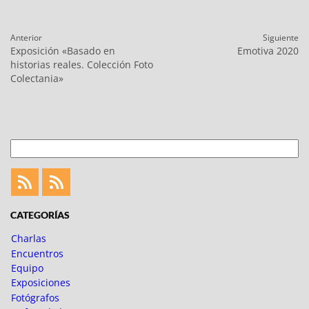
Navegación
Anterior
Siguiente
de
Entrada
Entrada
Exposición «Basado en
Emotiva 2020
entradas
anterior:
siguiente:
historias reales. Colección Foto
Colectania»
Buscar
Feed
Feed
Fotoblogueando
CATEGORÍAS
Charlas
Encuentros
Equipo
Exposiciones
Fotógrafos