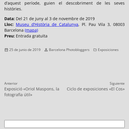
d’aquest període, guien el descobriment de les seves
històries.
Data:
Del 21 de juny al 3 de novembre de 2019
Lloc:
Museu d’Història de Catalunya
, Pl. Pau Vila 3, 08003
Barcelona
(mapa)
Preu:
Entrada gratuïta
Publicado
Autor
Categorías
25 de junio de 2019
Barcelona Photobloggers
Exposiciones
el
Navegación
Anterior
Siguiente
de
Entrada
Entrada
Exposició «Oriol Maspons, la
Ciclo de exposiciones «El Cos»
entradas
anterior:
siguiente:
fotografia útil»
Buscar