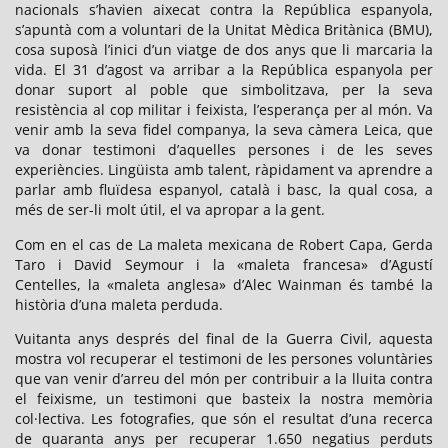
nacionals s’havien aixecat contra la República espanyola,
s’apuntà com a voluntari de la Unitat Mèdica Britànica (BMU),
cosa suposà l’inici d’un viatge de dos anys que li marcaria la
vida. El 31 d’agost va arribar a la República espanyola per
donar suport al poble que simbolitzava, per la seva
resistència al cop militar i feixista, l’esperança per al món. Va
venir amb la seva fidel companya, la seva càmera Leica, que
va donar testimoni d’aquelles persones i de les seves
experiències. Lingüista amb talent, ràpidament va aprendre a
parlar amb fluïdesa espanyol, català i basc, la qual cosa, a
més de ser-li molt útil, el va apropar a la gent.
Com en el cas de La maleta mexicana de Robert Capa, Gerda
Taro i David Seymour i la «maleta francesa» d’Agustí
Centelles, la «maleta anglesa» d’Alec Wainman és també la
història d’una maleta perduda.
Vuitanta anys després del final de la Guerra Civil, aquesta
mostra vol recuperar el testimoni de les persones voluntàries
que van venir d’arreu del món per contribuir a la lluita contra
el feixisme, un testimoni que basteix la nostra memòria
col·lectiva. Les fotografies, que són el resultat d’una recerca
de quaranta anys per recuperar 1.650 negatius perduts