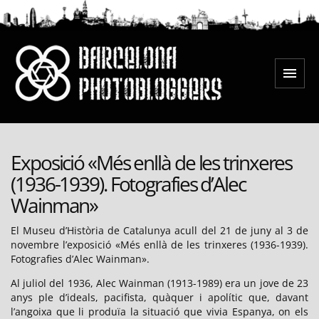
Saltar
al
contenido
Menú
Barcelona Photobloggers
Exposició «Més enllà de les trinxeres
(1936-1939). Fotografies d’Alec
Wainman»
El Museu d’Història de Catalunya acull del 21 de juny al 3 de
novembre l’exposició «Més enllà de les trinxeres (1936-1939).
Fotografies d’Alec Wainman».
Al juliol del 1936, Alec Wainman (1913-1989) era un jove de 23
anys ple d’ideals, pacifista, quàquer i apolític que, davant
l’angoixa que li produïa la situació que vivia Espanya, on els