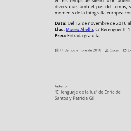
en els temps de silenci d’un autènt
divers que, amb el pas del temps, 
moments de la fotografia europea co
Data:
Del 12 de novembre de 2010 al
Lloc:
Museu Abelló
, C/ Berenguer III 
Preu:
Entrada gratuïta
Publicado
Autor
C
11 de noviembre de 2010
Oscar
E
el
Navegación
Anterior
Entrada
E
“El lenguaje de la luz” de Enric de
de
anterior:
s
Santos y Patricia Gil
entradas