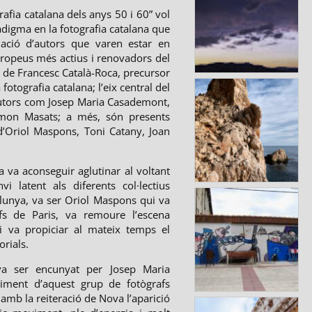
afia catalana dels anys 50 i 60” vol
digma en la fotografia catalana que
ció d’autors que varen estar en
uropeus més actius i renovadors del
 de Francesc Català-Roca, precursor
fotografia catalana; l’eix central del
utors com Josep Maria Casademont,
amon Masats; a més, són presents
d’Oriol Maspons, Toni Catany, Joan
a va aconseguir aglutinar al voltant
i latent als diferents col·lectius
alunya, va ser Oriol Maspons qui va
s de Paris, va remoure l’escena
 i va propiciar al mateix temps el
orials.
a ser encunyat per Josep Maria
iment d’aquest grup de fotògrafs
amb la reiteració de Nova l’aparició