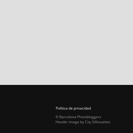
Política de privacidad
© Barcelona Photobloggers
Header image by City Silhouettes