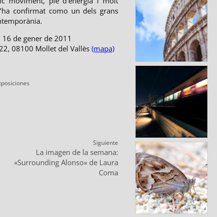
ic moviment, ple d’energia i molt
s’ha confirmat como un dels grans
ntemporània.
 16 de gener de 2011
122, 08100 Mollet del Vallès
(mapa)
ategorías
xposiciones
Siguiente
ntrada
La imagen de la semana:
iguiente:
«Surrounding Alonso» de Laura
Coma