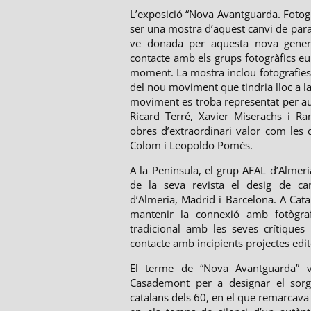
L’exposició “Nova Avantguarda. Fotogr
ser una mostra d’aquest canvi de para
ve donada per aquesta nova genera
contacte amb els grups fotogràfics e
moment. La mostra inclou fotografies
del nou moviment que tindria lloc a la 
moviment es troba representat per a
Ricard Terré, Xavier Miserachs i R
obres d’extraordinari valor com les 
Colom i Leopoldo Pomés.
A la Península, el grup AFAL d’Almeri
de la seva revista el desig de canv
d’Almeria, Madrid i Barcelona. A Cat
mantenir la connexió amb fotògraf
tradicional amb les seves crítiques
contacte amb incipients projectes edit
El terme de “Nova Avantguarda” v
Casademont per a designar el sorg
catalans dels 60, en el que remarcava 