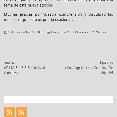
tema de esta nueva edición.
Muchas gracias por vuestra comprensión y disculpad las
molestias que esto os pueda ocasionar.
Publicado
Autor
Categorías
9 de noviembre de 2010
Barcelona Photobloggers
Noticias
el
Navegación
Anterior
Siguiente
de
Entrada
Entrada
«T I M E L E S S» de Xavi
«Kulúngele!» de Cristina De
entradas
anterior:
siguiente:
Fuentes
Middel
Buscar
Feed
Feed