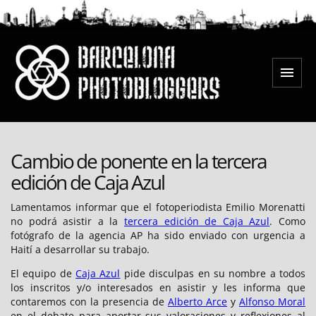
Saltar
al
contenido
Menú
Barcelona Photobloggers
Cambio de ponente en la tercera
edición de Caja Azul
Lamentamos informar que el fotoperiodista Emilio Morenatti
no podrá asistir a la
tercera edición de Caja Azul
. Como
fotógrafo de la agencia AP ha sido enviado con urgencia a
Haití a desarrollar su trabajo.
El equipo de
Caja Azul
pide disculpas en su nombre a todos
los inscritos y/o interesados en asistir y les informa que
contaremos con la presencia de
Alberto Arce
y
Alfonso Moral
en el debate para aportar sus valoraciones y reflexiones al