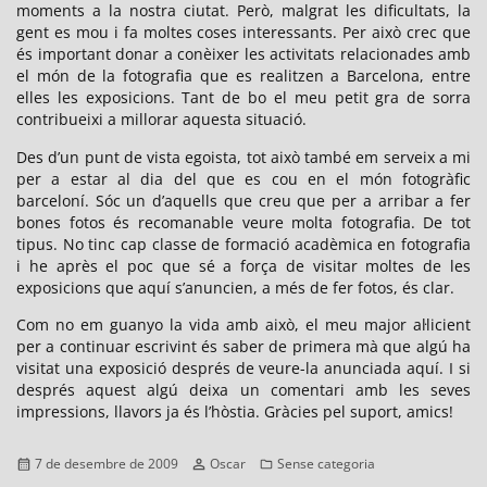
moments a la nostra ciutat. Però, malgrat les dificultats, la
gent es mou i fa moltes coses interessants. Per això crec que
és important donar a conèixer les activitats relacionades amb
el món de la fotografia que es realitzen a Barcelona, entre
elles les exposicions. Tant de bo el meu petit gra de sorra
contribueixi a millorar aquesta situació.
Des d’un punt de vista egoista, tot això també em serveix a mi
per a estar al dia del que es cou en el món fotogràfic
barceloní. Sóc un d’aquells que creu que per a arribar a fer
bones fotos és recomanable veure molta fotografia. De tot
tipus. No tinc cap classe de formació acadèmica en fotografia
i he après el poc que sé a força de visitar moltes de les
exposicions que aquí s’anuncien, a més de fer fotos, és clar.
Com no em guanyo la vida amb això, el meu major al·licient
per a continuar escrivint és saber de primera mà que algú ha
visitat una exposició després de veure-la anunciada aquí. I si
després aquest algú deixa un comentari amb les seves
impressions, llavors ja és l’hòstia. Gràcies pel suport, amics!
Publicat
Autor
Categories
7 de desembre de 2009
Oscar
Sense categoria
el