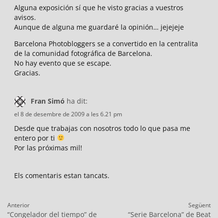
Alguna exposición sí que he visto gracias a vuestros
avisos.
Aunque de alguna me guardaré la opinión… jejejeje
Barcelona Photobloggers se a convertido en la centralita
de la comunidad fotográfica de Barcelona.
No hay evento que se escape.
Gracias.
Fran Simó
ha dit:
el 8 de desembre de 2009 a les 6.21 pm
Desde que trabajas con nosotros todo lo que pasa me
entero por ti
Por las próximas mil!
Els comentaris estan tancats.
Navegació
Anterior
Següent
d'entrades
Entrada
Entrada
“Congelador del tiempo” de
“Serie Barcelona” de Beat