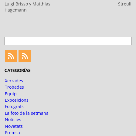
anterior:
següent:
Luigi Brisso y Matthias
Streuli
Hagemann
Cerca
Feed
Feed
Fotoblogueando
CATEGORÍAS
Xerrades
Trobades
Equip
Exposicions
Fotògrafs
La foto de la setmana
Notícies
Novetats
Premsa