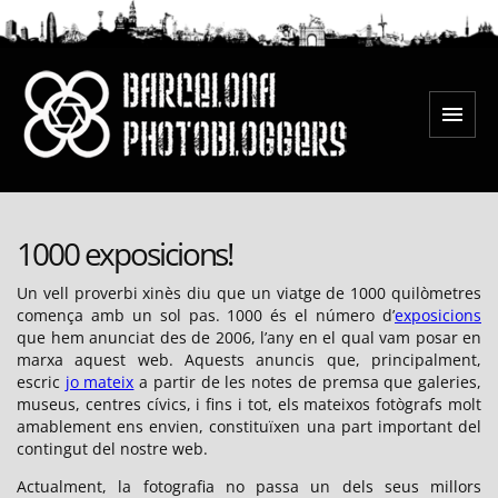
Salta
al
contingut
Menú
Barcelona Photobloggers
1000 exposicions!
Un vell proverbi xinès diu que un viatge de 1000 quilòmetres
comença amb un sol pas. 1000 és el número d’
exposicions
que hem anunciat des de 2006, l’any en el qual vam posar en
marxa aquest web. Aquests anuncis que, principalment,
escric
jo mateix
a partir de les notes de premsa que galeries,
museus, centres cívics, i fins i tot, els mateixos fotògrafs molt
amablement ens envien, constituïxen una part important del
contingut del nostre web.
Actualment, la fotografia no passa un dels seus millors