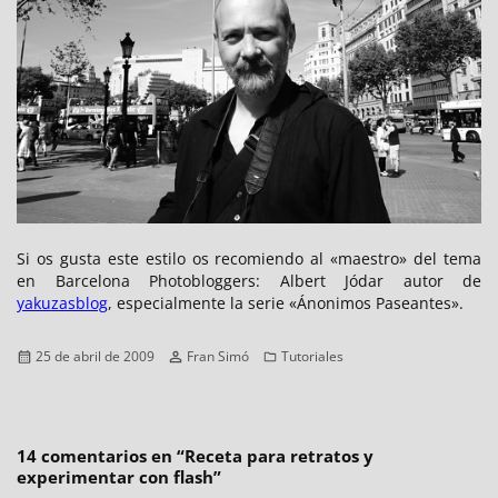
Si os gusta este estilo os recomiendo al «maestro» del tema
en Barcelona Photobloggers: Albert Jódar autor de
yakuzasblog
, especialmente la serie «Ánonimos Paseantes».
Publicado
Autor
Categorías
25 de abril de 2009
Fran Simó
Tutoriales
el
14 comentarios en “
Receta para retratos y
experimentar con flash
”