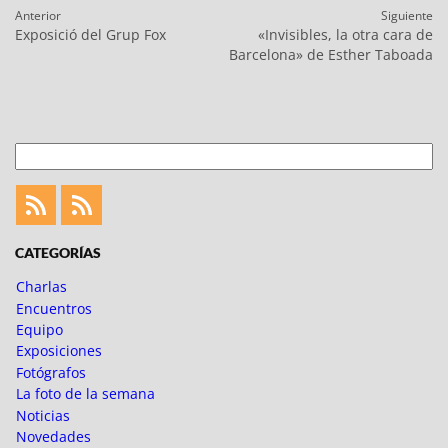
Navegación
Anterior
Siguiente
de
Entrada
Entrada
Exposició del Grup Fox
«Invisibles, la otra cara de
entradas
anterior:
siguiente:
Barcelona» de Esther Taboada
Buscar
Feed
Feed
Fotoblogueando
CATEGORÍAS
Charlas
Encuentros
Equipo
Exposiciones
Fotógrafos
La foto de la semana
Noticias
Novedades