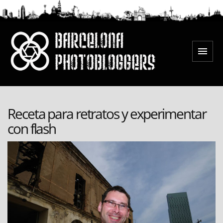
Saltar
al
contenido
Menú
Barcelona Photobloggers
Receta para retratos y experimentar
con flash