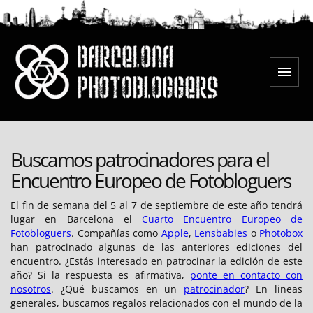
Saltar
al
contenido
Menú
Barcelona Photobloggers
Buscamos patrocinadores para el
Encuentro Europeo de Fotobloguers
El fin de semana del 5 al 7 de septiembre de este año tendrá
lugar en Barcelona el
Cuarto Encuentro Europeo de
Fotobloguers
. Compañías como
Apple
,
Lensbabies
o
Photobox
han patrocinado algunas de las anteriores ediciones del
encuentro. ¿Estás interesado en patrocinar la edición de este
año? Si la respuesta es afirmativa,
ponte en contacto con
nosotros
. ¿Qué buscamos en un
patrocinador
? En lineas
generales, buscamos regalos relacionados con el mundo de la