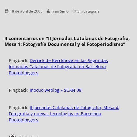
Publicado
Autor
Categorías
18 de abril de 2008
Fran Simó
Sin categoría
el
4 comentarios en “
II Jornadas Catalanas de Fotografía,
Mesa 1: Fotografía Documental y el Fotoperiodismo
”
Pingback:
Derrick de Kerckhove en las Segundas
Jormadas Catalanas de Fotografía en Barcelona
Photobloggers
Pingback:
Inocuo weblog » SCAN 08
Pingback:
II Jornadas Catalanas de Fotografía, Mesa 4:
Fotografía y nuevas tecnologías en Barcelona
Photobloggers