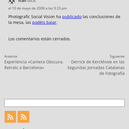
fran
dice:
el 10 de mayo de 2008 a las 9.33 pm
Photografic Social Vision ha
publicado
las conclusiones de
la mesa, las
podéis bajar
.
Los comentarios están cerrados.
Navegación
Anterior
Siguiente
de
Entrada
Entrada
Experiència «Camera Obscura.
Derrick de Kerckhove en las
entradas
anterior:
siguiente:
Retrats a Barcelona»
Segundas Jornadas Catalanas
de Fotografía
Buscar
Feed
Feed
Fotoblogueando