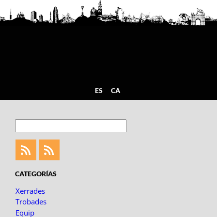
ES
CA
Cerca
Feed
Feed
Fotoblogueando
CATEGORÍAS
Xerrades
Trobades
Equip