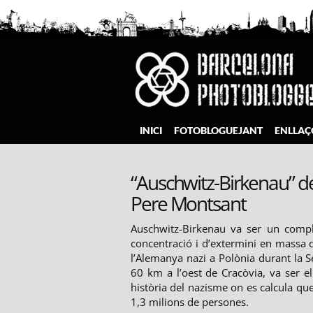
Salta
al
contingut
Barcelona Photobloggers
INICI
FOTOBLOGUEJANT
ENLLAÇ
“Auschwitz-Birkenau” 
Pere Montsant
Auschwitz-Birkenau va ser un comp
concentració i d’extermini en massa 
l’Alemanya nazi a Polònia durant la 
60 km a l’oest de Cracòvia, va ser e
història del nazisme on es calcula q
1,3 milions de persones.