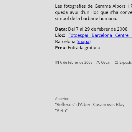
Les fotografies de Gemma Albors i 
queda avui d’un lloc que s’ha conve
símbol de la barbàrie humana.
Data:
Del 7 al 29 de febrer de 2008
Lloc:
Fotoespai Barcelona Centre 
Barcelona
(mapa)
Preu:
Entrada gratuïta
Publicat
Autor
Categor
6 de febrer de 2008
Oscar
Exposic
el
Navegació
Anterior
Entrada
E
“Reflexos” d’Albert Casanovas Blay
d'entrades
anterior:
s
“Betu”