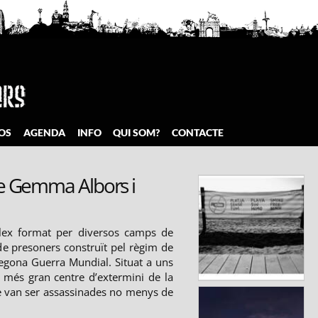
OS
AGENDA
INFO
QUI SOM?
CONTACTE
de Gemma Albors i
lex format per diversos camps de
de presoners construït pel règim de
Segona Guerra Mundial. Situat a uns
l més gran centre d’extermini de la
ue van ser assassinades no menys de