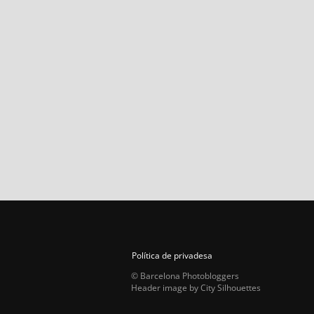
Política de privadesa
© Barcelona Photobloggers
Header image by City Silhouettes