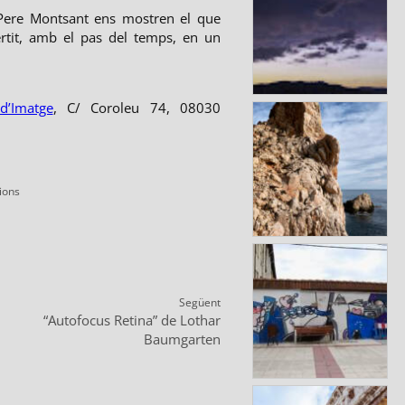
Pere Montsant ens mostren el que
rtit, amb el pas del temps, en un
d’Imatge
, C/ Coroleu 74, 08030
ies
ions
Següent
ntrada
“Autofocus Retina” de Lothar
egüent:
Baumgarten