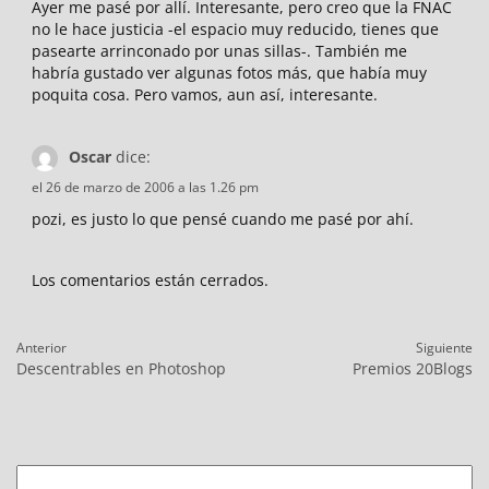
Ayer me pasé por allí. Interesante, pero creo que la FNAC
no le hace justicia -el espacio muy reducido, tienes que
pasearte arrinconado por unas sillas-. También me
habría gustado ver algunas fotos más, que había muy
poquita cosa. Pero vamos, aun así, interesante.
Oscar
dice:
el 26 de marzo de 2006 a las 1.26 pm
pozi, es justo lo que pensé cuando me pasé por ahí.
Los comentarios están cerrados.
Navegación
Anterior
Siguiente
de
Entrada
Entrada
Descentrables en Photoshop
Premios 20Blogs
entradas
anterior:
siguiente:
Buscar