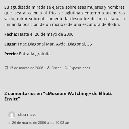
Su agudizada mirada se ejerce sobre esas mujeres y hombres
que, sea al calor o al frío, se aglutinan entorno a un marco
vacío, mirar subrepticiamente la desnudez de una estatua o
imitan la posición de un mono o de una escultura de Rodin.
Fecha:
Hasta el 20 de mayo de 2006
Lugar:
Fnac Diagonal Mar, Avda. Diagonal, 35
Precio:
Entrada gratuita
Publicado
Autor
Categorías
15 de marzo de 2006
Oscar
Exposiciones
el
2 comentarios en “
«Museum Watching» de Elliott
Erwitt
”
clea
dice:
el 26 de marzo de 2006 a las 10.02 am