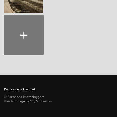
Política de privacidad
© Barcelona Photobloggers
Header image by City Silhouettes