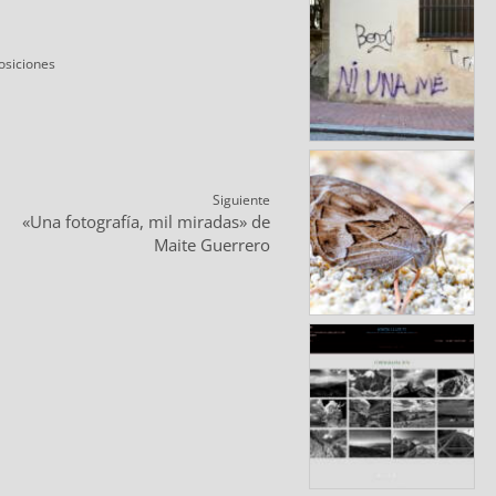
egorías
osiciones
Siguiente
ntrada
«Una fotografía, mil miradas» de
iguiente:
Maite Guerrero