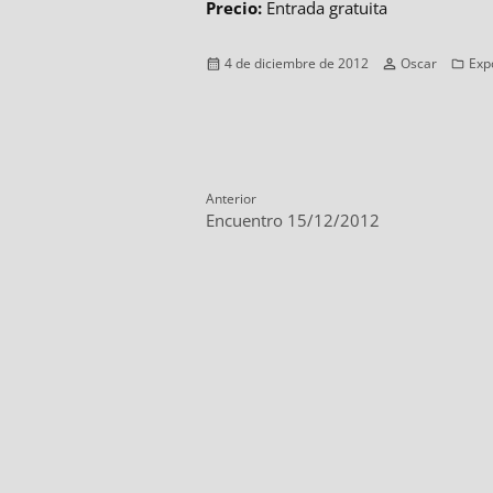
Precio:
Entrada gratuita
Publicado
Autor
Cat
4 de diciembre de 2012
Oscar
Exp
el
Navegación
Anterior
Entrada
E
Encuentro 15/12/2012
de
anterior:
s
entradas