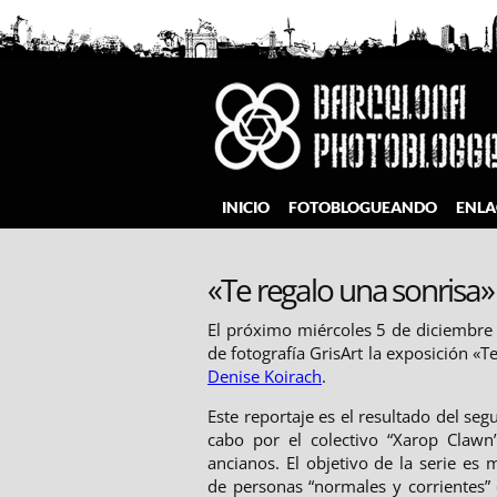
Saltar
al
contenido
Barcelona Photobloggers
INICIO
FOTOBLOGUEANDO
ENLA
«Te regalo una sonrisa»
El próximo miércoles 5 de diciembre 
de fotografía GrisArt la exposición «T
Denise Koirach
.
Este reportaje es el resultado del seg
cabo por el colectivo “Xarop Clawn
ancianos. El objetivo de la serie es 
de personas “normales y corrientes”