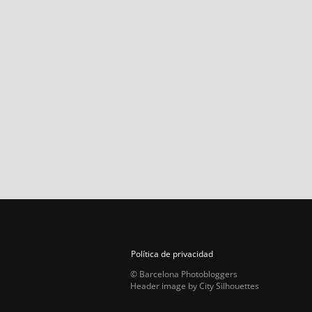
Política de privacidad
© Barcelona Photobloggers
Header image by City Silhouettes