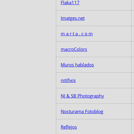
Flaka117
Imatges.net
m a r t a . c o m
macroColors
Muros hablados
nitifixis
NJ & SB Photography
Nocturama Fotoblog
Reflejos