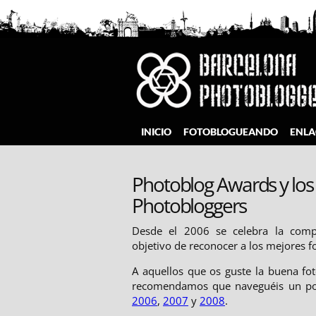
Saltar
al
contenido
Barcelona Photobloggers
INICIO
FOTOBLOGUEANDO
ENLA
Photoblog Awards y los
Photobloggers
Desde el 2006 se celebra la com
objetivo de reconocer a los mejores 
A aquellos que os guste la buena fot
recomendamos que naveguéis un poco
2006
,
2007
y
2008
.