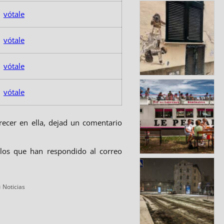
vótale
vótale
vótale
vótale
arecer en ella, dejad un comentario
llos que han respondido al correo
Categorías
Noticias