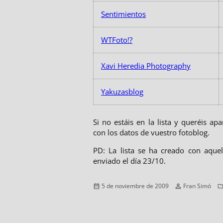
Sentimientos
WTFoto!?
Xavi Heredia Photography
Yakuzasblog
Si no estáis en la lista y queréis ap
con los datos de vuestro fotoblog.
PD: La lista se ha creado con aque
enviado el día 23/10.
Publicado
Autor
5 de noviembre de 2009
Fran Simó
el