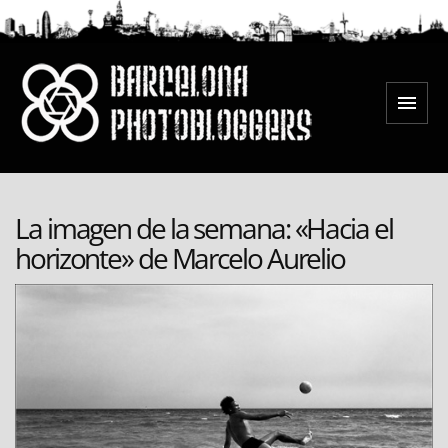
Saltar
al
contenido
Menú
Barcelona Photobloggers
La imagen de la semana: «Hacia el
horizonte» de Marcelo Aurelio