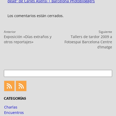
dead” de Carles Asensi | Barcelona Photobloggers
Los comentarios están cerrados.
Navegación
Anterior
Siguiente
de
Entrada
Entrada
Exposición «Días extraños y
Tallers de tardor 2009 a
entradas
anterior:
siguiente:
otros reportajes»
Fotoespai Barcelona Centre
d’Imatge
Buscar
Feed
Feed
Fotoblogueando
CATEGORÍAS
Charlas
Encuentros