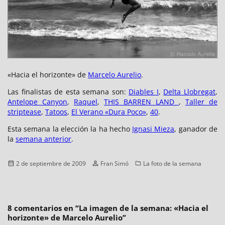
«Hacia el horizonte» de
Marcelo Aurelio
.
Las finalistas de esta semana son:
Diables I
,
Delta Llobregat
,
Antelope Canyon
,
Raquel
,
THIS BARREN LAND
,
Taller de
striptease
,
Tatoos
,
El Verano «Dura Poco»
,
40
.
Esta semana la elección la ha hecho
Ignasi Mieza
, ganador de
la
semana anterior
.
Publicado
Autor
Categorías
2 de septiembre de 2009
Fran Simó
La foto de la semana
el
8 comentarios en “
La imagen de la semana: «Hacia el
horizonte» de Marcelo Aurelio
”