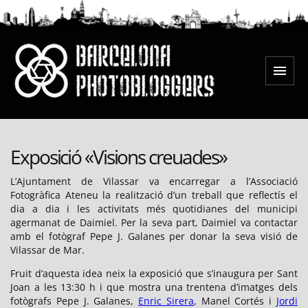
Saltar
al
contenido
Menú
Barcelona Photobloggers
Exposició «Visions creuades»
L’Ajuntament de Vilassar va encarregar a l’Associació
Fotogràfica Ateneu la realització d’un treball que reflectís el
dia a dia i les activitats més quotidianes del municipi
agermanat de Daimiel. Per la seva part, Daimiel va contactar
amb el fotògraf Pepe J. Galanes per donar la seva visió de
Vilassar de Mar.
Fruit d’aquesta idea neix la exposició que s’inaugura per Sant
Joan a les 13:30 h i que mostra una trentena d’imatges dels
fotògrafs Pepe J. Galanes,
Enric Sirera
, Manel Cortés i
Jordi