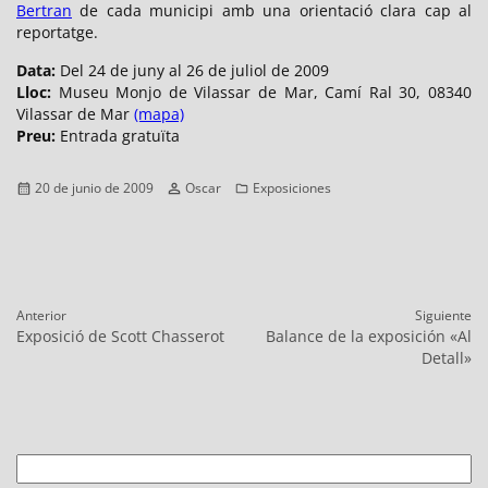
Bertran
de cada municipi amb una orientació clara cap al
reportatge.
Data:
Del 24 de juny al 26 de juliol de 2009
Lloc:
Museu Monjo de Vilassar de Mar, Camí Ral 30, 08340
Vilassar de Mar
(mapa)
Preu:
Entrada gratuïta
Publicado
Autor
Categorías
20 de junio de 2009
Oscar
Exposiciones
el
Navegación
Anterior
Siguiente
de
Entrada
Entrada
Exposició de Scott Chasserot
Balance de la exposición «Al
entradas
anterior:
siguiente:
Detall»
Buscar