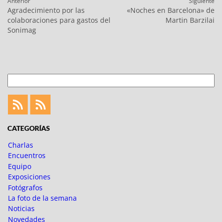
Navegación
Anterior
Siguiente
de
Entrada
Entrada
Agradecimiento por las
«Noches en Barcelona» de
entradas
anterior:
siguiente:
colaboraciones para gastos del
Martin Barzilai
Sonimag
Buscar
Feed
Feed
Fotoblogueando
CATEGORÍAS
Charlas
Encuentros
Equipo
Exposiciones
Fotógrafos
La foto de la semana
Noticias
Novedades