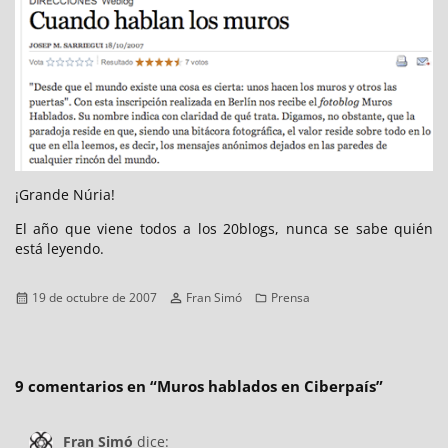
¡Grande Núria!
El año que viene todos a los 20blogs, nunca se sabe quién
está leyendo.
Publicado
Autor
Categorías
19 de octubre de 2007
Fran Simó
Prensa
el
9 comentarios en “
Muros hablados en Ciberpaís
”
Fran Simó
dice: