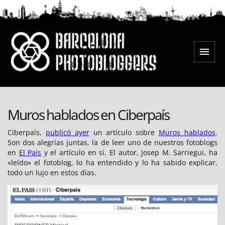
Saltar
al
contenido
Menú
Barcelona Photobloggers
Muros hablados en Ciberpaís
Ciberpaís,
publicó ayer
un artículo sobre
Muros hablados
.
Son dos alegrías juntas, la de leer uno de nuestros fotoblogs
en
El País
y el artículo en sí. El autor, Josep M. Sarriegui, ha
«leído» el fotoblog, lo ha entendido y lo ha sabido explicar,
todo un lujo en estos días.