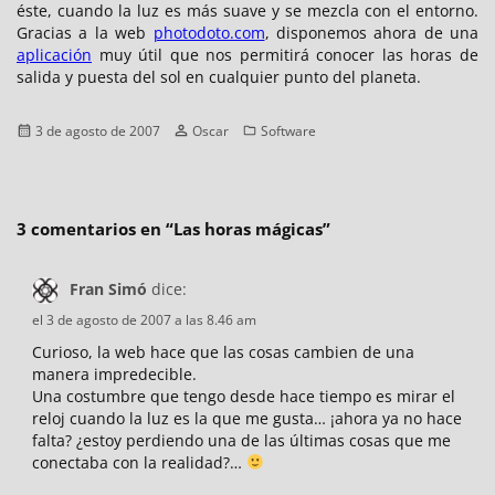
éste, cuando la luz es más suave y se mezcla con el entorno.
Gracias a la web
photodoto.com
, disponemos ahora de una
aplicación
muy útil que nos permitirá conocer las horas de
salida y puesta del sol en cualquier punto del planeta.
Publicado
Autor
Categorías
3 de agosto de 2007
Oscar
Software
el
3 comentarios en “
Las horas mágicas
”
Fran Simó
dice:
el 3 de agosto de 2007 a las 8.46 am
Curioso, la web hace que las cosas cambien de una
manera impredecible.
Una costumbre que tengo desde hace tiempo es mirar el
reloj cuando la luz es la que me gusta… ¡ahora ya no hace
falta? ¿estoy perdiendo una de las últimas cosas que me
conectaba con la realidad?…