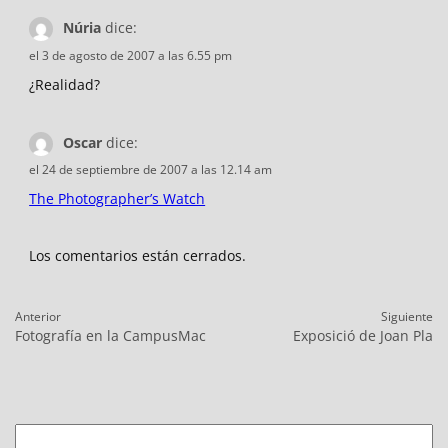
Núria
dice:
el 3 de agosto de 2007 a las 6.55 pm
¿Realidad?
Oscar
dice:
el 24 de septiembre de 2007 a las 12.14 am
The Photographer’s Watch
Los comentarios están cerrados.
Navegación
Anterior
Siguiente
de
Entrada
Entrada
Fotografía en la CampusMac
Exposició de Joan Pla
entradas
anterior:
siguiente:
Buscar