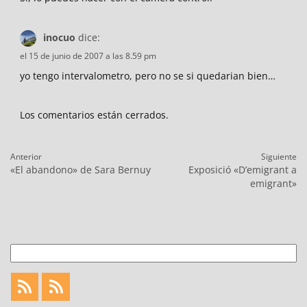
inocuo
dice:
el 15 de junio de 2007 a las 8.59 pm
yo tengo intervalometro, pero no se si quedarian bien…
Los comentarios están cerrados.
Navegación
Anterior
Siguiente
de
Entrada
Entrada
«El abandono» de Sara Bernuy
Exposició «D’emigrant a
entradas
anterior:
siguiente:
emigrant»
Buscar
Feed
Feed
Fotoblogueando