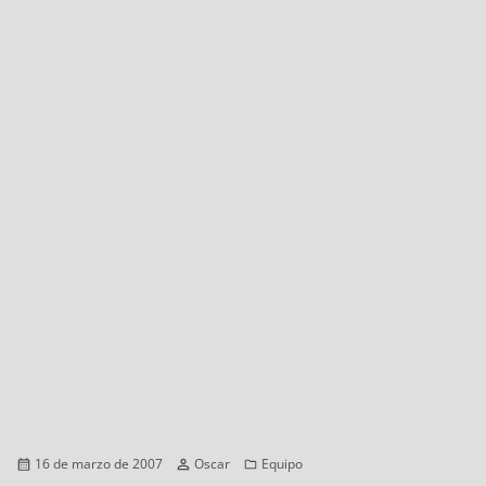
Publicado
Autor
Categorías
16 de marzo de 2007
Oscar
Equipo
el