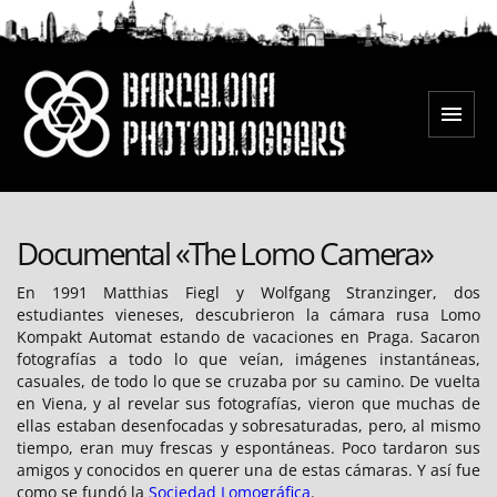
Saltar
al
contenido
Menú
Barcelona Photobloggers
Documental «The Lomo Camera»
En 1991 Matthias Fiegl y Wolfgang Stranzinger, dos
estudiantes vieneses, descubrieron la cámara rusa Lomo
Kompakt Automat estando de vacaciones en Praga. Sacaron
fotografías a todo lo que veían, imágenes instantáneas,
casuales, de todo lo que se cruzaba por su camino. De vuelta
en Viena, y al revelar sus fotografías, vieron que muchas de
ellas estaban desenfocadas y sobresaturadas, pero, al mismo
tiempo, eran muy frescas y espontáneas. Poco tardaron sus
amigos y conocidos en querer una de estas cámaras. Y así fue
como se fundó la
Sociedad Lomográfica
.