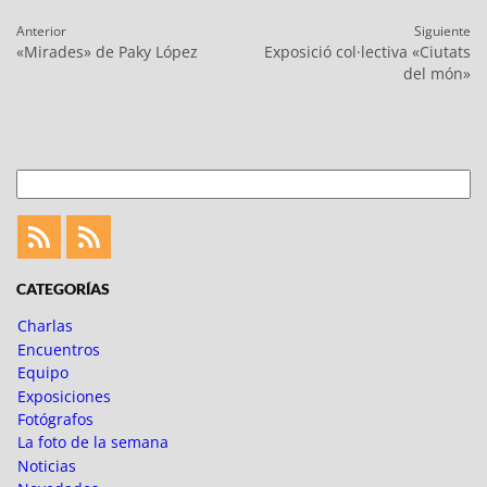
Navegación
Anterior
Siguiente
de
Entrada
Entrada
«Mirades» de Paky López
Exposició col·lectiva «Ciutats
entradas
anterior:
siguiente:
del món»
Buscar
Feed
Feed
Fotoblogueando
CATEGORÍAS
Charlas
Encuentros
Equipo
Exposiciones
Fotógrafos
La foto de la semana
Noticias