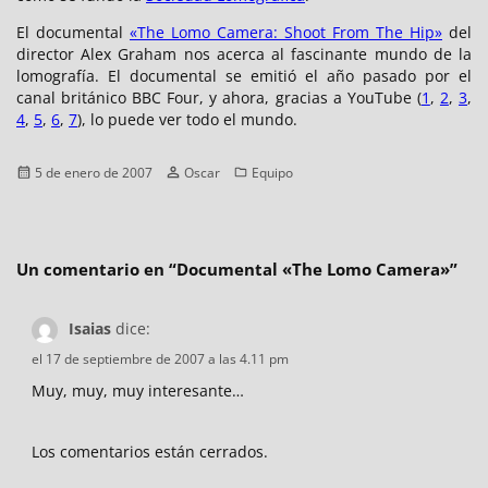
El documental
«The Lomo Camera: Shoot From The Hip»
del
director Alex Graham nos acerca al fascinante mundo de la
lomografía. El documental se emitió el año pasado por el
canal británico BBC Four, y ahora, gracias a YouTube (
1
,
2
,
3
,
4
,
5
,
6
,
7
), lo puede ver todo el mundo.
Publicado
Autor
Categorías
5 de enero de 2007
Oscar
Equipo
el
Un comentario en “
Documental «The Lomo Camera»
”
Isaias
dice:
el 17 de septiembre de 2007 a las 4.11 pm
Muy, muy, muy interesante…
Los comentarios están cerrados.