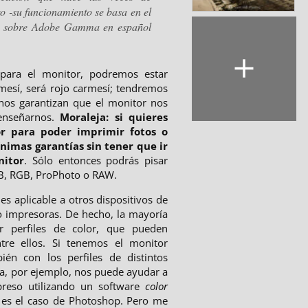
o -su funcionamiento se basa en el
ón sobre Adobe Gamma en español
para el monitor, podremos estar
mesí, será rojo carmesí; tendremos
 nos garantizan que el monitor nos
 enseñarnos.
Moraleja: si quieres
or para poder imprimir fotos o
nimas garantías sin tener que ir
nitor
. Sólo entonces podrás pisar
B, RGB, ProPhoto o RAW.
 es aplicable a otros dispositivos de
o impresoras. De hecho, la mayoría
ir perfiles de color, que pueden
ntre ellos. Si tenemos el monitor
ién con los perfiles de distintos
a, por ejemplo, nos puede ayudar a
preso utilizando un software
color
o es el caso de Photoshop. Pero me