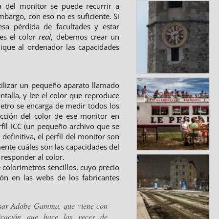
la del monitor se puede recurrir a
embargo, con eso no es suficiente. Si
sa pérdida de facultades y estar
es el color
real
, debemos crear un
ndique al ordenador las capacidades
tilizar un pequeño aparato llamado
ntalla, y lee el color que reproduce
metro se encarga de medir todos los
ucción del color de ese monitor en
rfil ICC (un pequeño archivo que se
definitiva, el perfil del monitor son
ente cuáles son las capacidades del
responder al color.
 colorímetros sencillos, cuyo precio
ón en las webs de los fabricantes
usar Adobe Gamma, que viene con
icación que hace las veces de