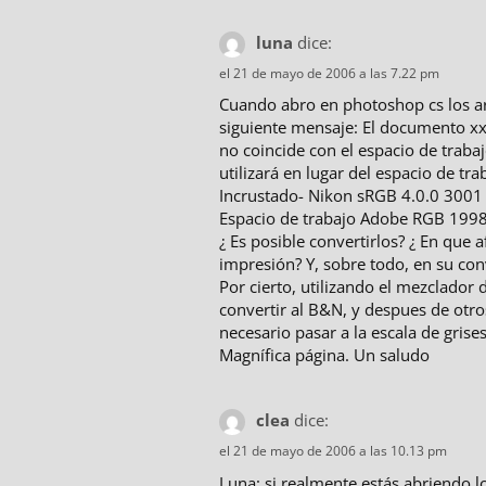
luna
dice:
el 21 de mayo de 2006 a las 7.22 pm
Cuando abro en photoshop cs los ar
siguiente mensaje: El documento xx 
no coincide con el espacio de trabajo
utilizará en lugar del espacio de tra
Incrustado- Nikon sRGB 4.0.0 3001
Espacio de trabajo Adobe RGB 199
¿ Es posible convertirlos? ¿ En que 
impresión? Y, sobre todo, en su co
Por cierto, utilizando el mezclado
convertir al B&N, y despues de otro
necesario pasar a la escala de gris
Magnífica página. Un saludo
clea
dice:
el 21 de mayo de 2006 a las 10.13 pm
Luna: si realmente estás abriendo l