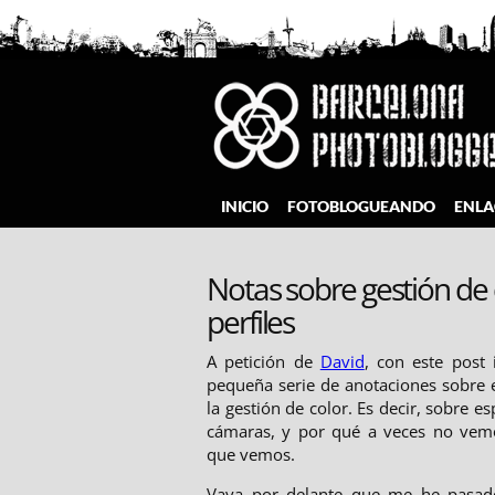
Saltar
al
contenido
Barcelona Photobloggers
INICIO
FOTOBLOGUEANDO
ENLA
Notas sobre gestión de co
perfiles
A petición de
David
, con este post
pequeña serie de anotaciones sobre 
la gestión de color. Es decir, sobre es
cámaras, y por qué a veces no vem
que vemos.
Vaya por delante que me he pasado