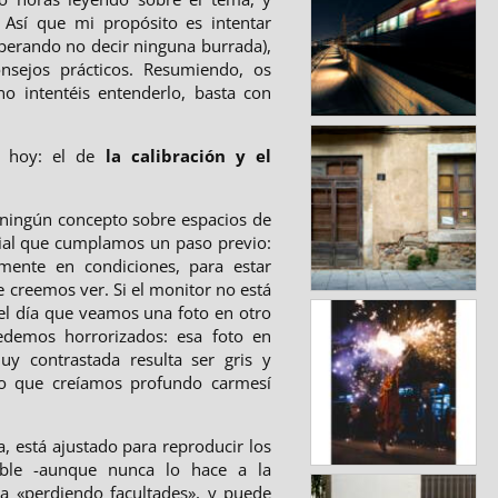
Así que mi propósito es intentar
sperando no decir ninguna burrada),
nsejos prácticos. Resumiendo, os
o intentéis entenderlo, basta con
e hoy: el de
la calibración y el
r ningún concepto sobre espacios de
dial que cumplamos un paso previo:
mente en condiciones, para estar
 creemos ver. Si el monitor no está
 el día que veamos una foto en otro
demos horrorizados: esa foto en
y contrastada resulta ser gris y
jo que creíamos profundo carmesí
, está ajustado para reproducir los
ible -aunque nunca lo hace a la
a «perdiendo facultades», y puede