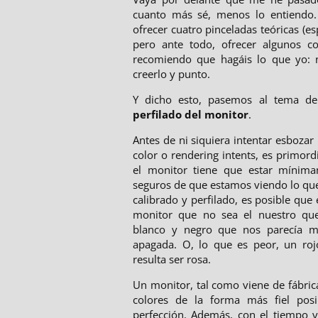
cuanto más sé, menos lo entiendo. 
ofrecer cuatro pinceladas teóricas (e
pero ante todo, ofrecer algunos co
recomiendo que hagáis lo que yo: n
creerlo y punto.
Y dicho esto, pasemos al tema d
perfilado del monitor
.
Antes de ni siquiera intentar esboza
color o rendering intents, es primor
el monitor tiene que estar mínima
seguros de que estamos viendo lo que
calibrado y perfilado, es posible que
monitor que no sea el nuestro que
blanco y negro que nos parecía mu
apagada. O, lo que es peor, un ro
resulta ser rosa.
Un monitor, tal como viene de fábrica
colores de la forma más fiel pos
perfección. Además, con el tiempo v