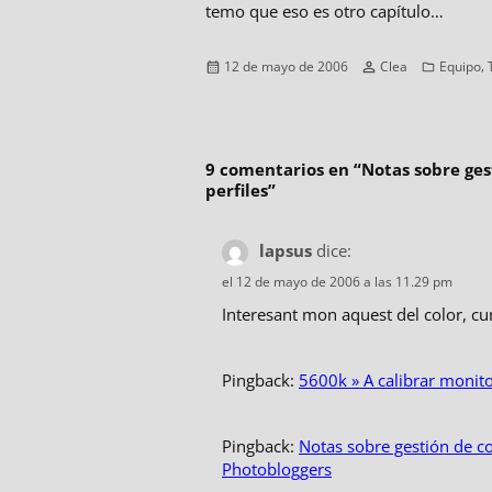
temo que eso es otro capítulo…
Publicado
Autor
Categorí
,
12 de mayo de 2006
Clea
Equipo
el
9 comentarios en “
Notas sobre gest
perfiles
”
lapsus
dice:
el 12 de mayo de 2006 a las 11.29 pm
Interesant mon aquest del color, cu
Pingback:
5600k » A calibrar monit
Pingback:
Notas sobre gestión de col
Photobloggers