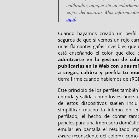
calibrador, aunque sin un colorímetr
«ojo» del usuario. Más informaci
aquí
.
Cuando hayamos creado un perfil 
seguros de que si vemos un rojo car
unas flamantes gafas invisibles que
está enseñando el color que dice
adentrarte en la gestión de col
publicarlas en la Web con unas mí
a ciegas, calibra y perfila tu mo
tierra firme cuando hablemos de sRG
Este principio de los perfiles también
entrada y salida, como los escáners 
de estos dispositivos suelen inclu
simplificar mucho la interacción e
perfilado, el hecho de contar tamb
papeles para una impresora doméstic
emular en pantalla el resultado im
aware
(«consciente del color»), com