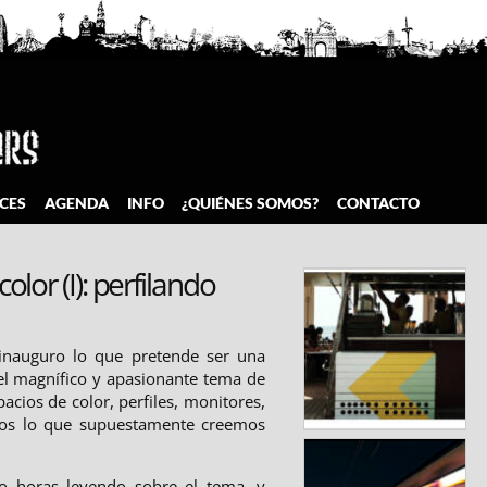
CES
AGENDA
INFO
¿QUIÉNES SOMOS?
CONTACTO
lor (I): perfilando
 inauguro lo que pretende ser una
el magnífico y apasionante tema de
pacios de color, perfiles, monitores,
os lo que supuestamente creemos
 horas leyendo sobre el tema, y