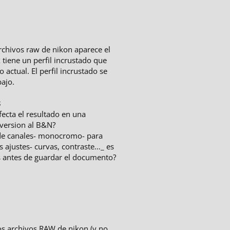
chivos raw de nikon aparece el
tiene un perfil incrustado que
 actual. El perfil incrustado se
bajo.
8
afecta el resultado en una
nversion al B&N?
r de canales- monocromo- para
s ajustes- curvas, contraste…_ es
es antes de guardar el documento?
os archivos RAW de nikon (y no