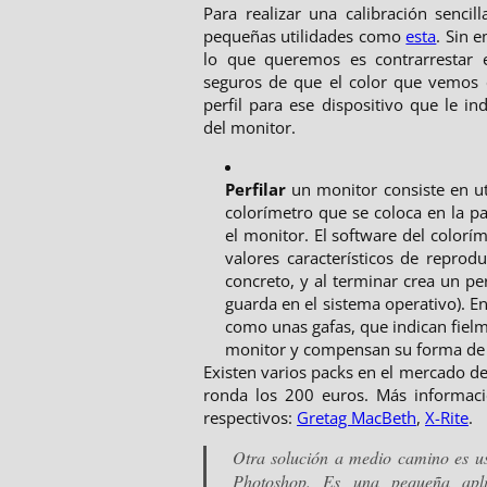
Para realizar una calibración sencil
pequeñas utilidades como
esta
. Sin 
lo que queremos es contrarrestar e
seguros de que el color que vemos 
perfil para ese dispositivo que le i
del monitor.
Perfilar
un monitor consiste en u
colorímetro que se coloca en la pa
el monitor. El software del colorí
valores característicos de reprod
concreto, y al terminar crea un pe
guarda en el sistema operativo). En 
como unas gafas, que indican fielm
monitor y compensan su forma de 
Existen varios packs en el mercado de
ronda los 200 euros. Más informaci
respectivos:
Gretag MacBeth
,
X-Rite
.
Otra solución a medio camino es 
Photoshop. Es una pequeña apl