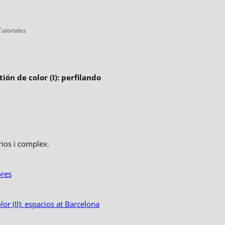
as
Tutoriales
ión de color (I): perfilando
rios i complex.
ores
or (II): espacios at Barcelona