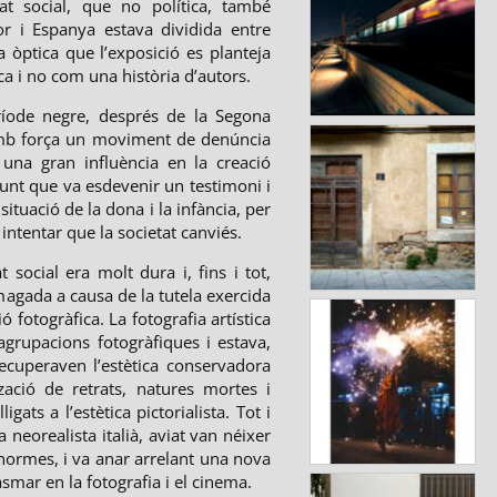
at social, que no política, també
or i Espanya estava dividida entre
 òptica que l’exposició es planteja
a i no com una història d’autors.
ríode negre, després de la Segona
amb força un moviment de denúncia
 una gran influència en la creació
 punt que va esdevenir un testimoni i
situació de la dona i la infància, per
i intentar que la societat canviés.
 social era molt dura i, fins i tot,
magada a causa de la tutela exercida
ó fotogràfica. La fotografia artística
grupacions fotogràfiques i estava,
ecuperaven l’estètica conservadora
zació de retrats, natures mortes i
gats a l’estètica pictorialista. Tot i
a neorealista italià, aviat van néixer
normes, i va anar arrelant una nova
mar en la fotografia i el cinema.