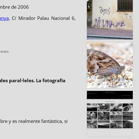
tembre de 2006
unya
, C/ Mirador Palau Nacional 6,
ías
iones
es paral·leles. La fotografia
re y es realmente fantástica, si