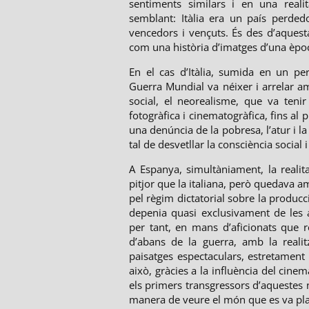
sentiments similars i en una realit
semblant: Itàlia era un país perded
vencedors i vençuts. És des d’aquesta
com una història d’imatges d’una èpoc
En el cas d’Itàlia, sumida en un pe
Guerra Mundial va néixer i arrelar 
social, el neorealisme, que va tenir
fotogràfica i cinematogràfica, fins al
una denúncia de la pobresa, l’atur i la 
tal de desvetllar la consciència social 
A Espanya, simultàniament, la realitat
pitjor que la italiana, però quedava a
pel règim dictatorial sobre la producci
depenia quasi exclusivament de les a
per tant, en mans d’aficionats que r
d’abans de la guerra, amb la realit
paisatges espectaculars, estretament lli
això, gràcies a la influència del cinem
els primers transgressors d’aquestes 
manera de veure el món que es va plas