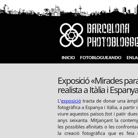
Saltar
al
contenido
Barcelona Photobloggers
INICIO
FOTOBLOGUEANDO
ENLA
Exposició «Mirades paral
realista a Itàlia i Espany
L’
exposició
tracta de donar una àmpli
fotogràfica a Espanya i Itàlia, a parti
viure aquestos països (tot i patir dues 
anys seixanta. Mitjançant la contem
les possibles afinitats o les confront
la creació fotogràfica que es fei