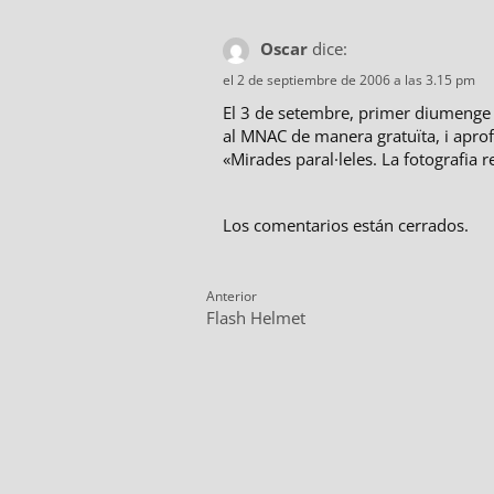
Oscar
dice:
el 2 de septiembre de 2006 a las 3.15 pm
El 3 de setembre, primer diumenge 
al MNAC de manera gratuïta, i aprofi
«Mirades paral·leles. La fotografia re
Los comentarios están cerrados.
Navegación
Anterior
Entrada
E
Flash Helmet
de
anterior:
s
entradas