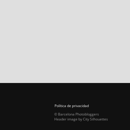
Política de privacidad
© Barcelona Photobloggers
Header image by City Silhouettes