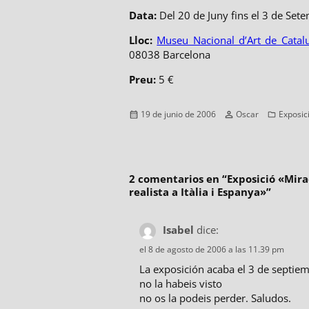
Data:
Del 20 de Juny fins el 3 de Se
Lloc:
Museu Nacional d’Art de Catal
08038 Barcelona
Preu:
5 €
Publicado
Autor
Categor
19 de junio de 2006
Oscar
Exposic
el
2 comentarios en “
Exposició «Mirad
realista a Itàlia i Espanya»
”
Isabel
dice:
el 8 de agosto de 2006 a las 11.39 pm
La exposición acaba el 3 de septiemb
no la habeis visto
no os la podeis perder. Saludos.