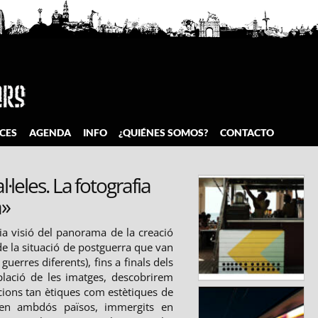
CES
AGENDA
INFO
¿QUIÉNES SOMOS?
CONTACTO
·leles. La fotografia
a»
a visió del panorama de la creació
r de la situació de postguerra que van
guerres diferents), fins a finals dels
plació de les imatges, descobrirem
acions tan ètiques com estètiques de
a en ambdós països, immergits en